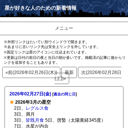
星が好きな人のための新着情報
メニュー
※外部リンクはたいてい別ウインドウで開きます。
※あまりに古いリンク先は安全上リンクを外しています。
※固定リンクは星のアイコンに仕込まれています。
※更新は日付の前日の夜と当日の朝が多いです。掲載済の記事に後からリ
ンクを追加することもあります。
«前(2026年02月26日(木))
最新
次(2026年02月28日
(土))»
2026年02月27日(金)
[
過去の同じ日
]
★
2026年3月の星空
2日、
レグルス食
3日、満月
3日、
皆既月食
5日、啓蟄（太陽黄経345度）
7日、水星が内合