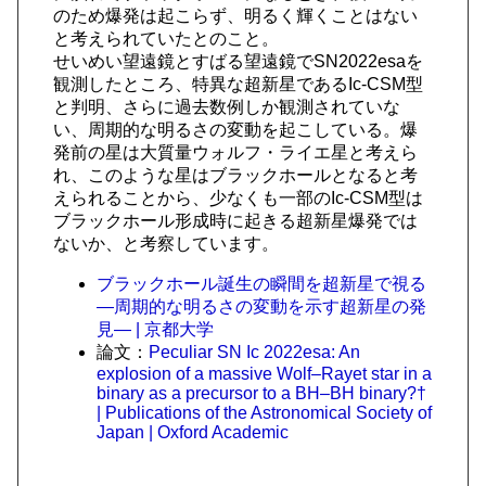
のため爆発は起こらず、明るく輝くことはない
と考えられていたとのこと。
せいめい望遠鏡とすばる望遠鏡でSN2022esaを
観測したところ、特異な超新星であるIc-CSM型
と判明、さらに過去数例しか観測されていな
い、周期的な明るさの変動を起こしている。爆
発前の星は大質量ウォルフ・ライエ星と考えら
れ、このような星はブラックホールとなると考
えられることから、少なくも一部のIc-CSM型は
ブラックホール形成時に起きる超新星爆発では
ないか、と考察しています。
ブラックホール誕生の瞬間を超新星で視る
―周期的な明るさの変動を示す超新星の発
見― | 京都大学
論文：
Peculiar SN Ic 2022esa: An
explosion of a massive Wolf–Rayet star in a
binary as a precursor to a BH–BH binary?†
| Publications of the Astronomical Society of
Japan | Oxford Academic