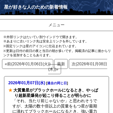
星が好きな人のための新着情報
メニュー
※外部リンクはたいてい別ウインドウで開きます。
※あまりに古いリンク先は安全上リンクを外しています。
※固定リンクは星のアイコンに仕込まれています。
※更新は日付の前日の夜と当日の朝が多いです。掲載済の記事に後からリ
ンクを追加することもあります。
«前(2026年01月06日(火))
最新
次(2026年01月08日
(木))»
2026年01月07日(水)
[
過去の同じ日
]
★
大質量星がブラックホールになるとき、やっぱ
り超新星爆発が起こり得ることが明らかに
「それ、当たり前じゃないか」と思われそうで
すが、太陽の数十倍以上の質量をもつ星が最期
に潰れてブラックホールになるとき、強い重力