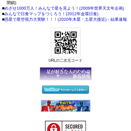
閉鎖)
■
めざせ1000万人！みんなで星を見よう！(2009年世界天文年企画)
■
みんなで日食マップをつくろう！(2012年金環日食)
■
惑星で星空視力大実験！！！(2020年木星・土星大接近)
-
結果速報
URLの二次元コード