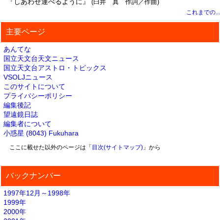
『しあわせ運べるように』
(臼井 真 作詞／作曲)
これまでの...
主要ページ
あんてな
国立天文台天文ニュース
国立天文台アストロ・トピックス
VSOLJニュース
このサイトについて
プライバシーポリシー
編集後記
望遠鏡日誌
編集者について
小惑星 (8043) Fukuhara
ここに載せた以外のページは「
目次(サイトマップ)
」から
バックナンバー
1997年12月～1998年
1999年
2000年