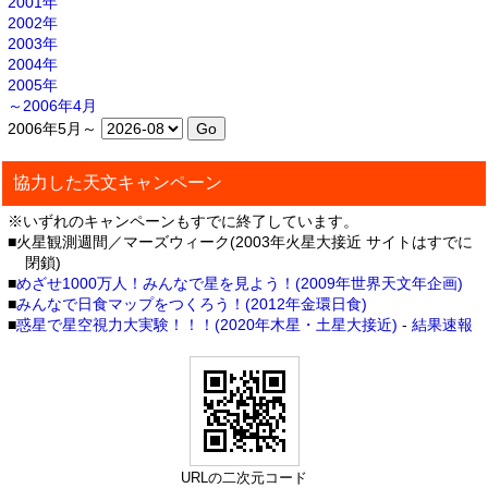
2001年
2002年
2003年
2004年
2005年
～2006年4月
2006年5月～
協力した天文キャンペーン
※いずれのキャンペーンもすでに終了しています。
■火星観測週間／マーズウィーク(2003年火星大接近 サイトはすでに
閉鎖)
■
めざせ1000万人！みんなで星を見よう！(2009年世界天文年企画)
■
みんなで日食マップをつくろう！(2012年金環日食)
■
惑星で星空視力大実験！！！(2020年木星・土星大接近)
-
結果速報
URLの二次元コード