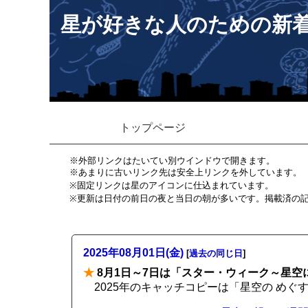
星が好きな人のための新
トップページ
※外部リンクはたいてい別ウインドウで開きます。
※あまりに古いリンク先は安全上リンクを外しています。
※固定リンクは星のアイコンに仕込まれています。
※更新は日付の前日の夜と当日の朝が多いです。掲載済の
2025年08月01日(金)
[
過去の同じ日
]
★
8月1日～7日は「スター・ウィーク～星空
2025年のキャッチコピーは「星空の めぐ