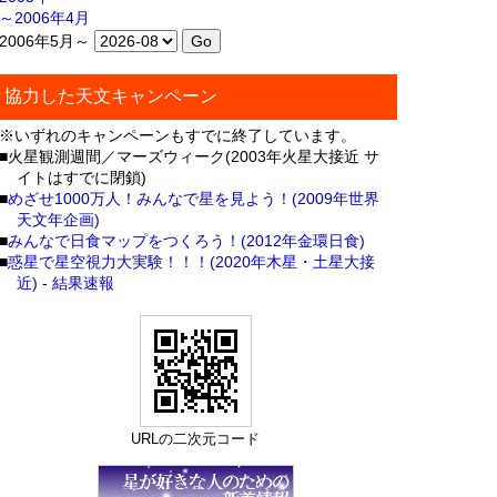
～2006年4月
2006年5月～
協力した天文キャンペーン
※いずれのキャンペーンもすでに終了しています。
■火星観測週間／マーズウィーク(2003年火星大接近 サ
イトはすでに閉鎖)
■
めざせ1000万人！みんなで星を見よう！(2009年世界
天文年企画)
■
みんなで日食マップをつくろう！(2012年金環日食)
■
惑星で星空視力大実験！！！(2020年木星・土星大接
近)
-
結果速報
URLの二次元コード