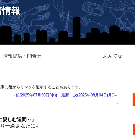
着情報
情報提供・問合せ
あんてな
記事に後からリンクを追加することもあります。
«前(2025年07月30日(水))
最新
次(2025年08月04日(月))»
に親しむ週間～」
すり一滴 あなたにも」