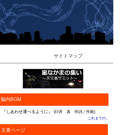
サイトマップ
脳内BGM
『しあわせ運べるように』
(臼井 真 作詞／作曲)
これまでの...
主要ページ