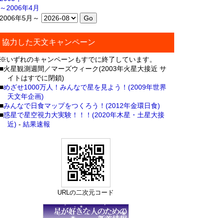
～2006年4月
2006年5月～
協力した天文キャンペーン
※いずれのキャンペーンもすでに終了しています。
■火星観測週間／マーズウィーク(2003年火星大接近 サ
イトはすでに閉鎖)
■
めざせ1000万人！みんなで星を見よう！(2009年世界
天文年企画)
■
みんなで日食マップをつくろう！(2012年金環日食)
■
惑星で星空視力大実験！！！(2020年木星・土星大接
近)
-
結果速報
URLの二次元コード