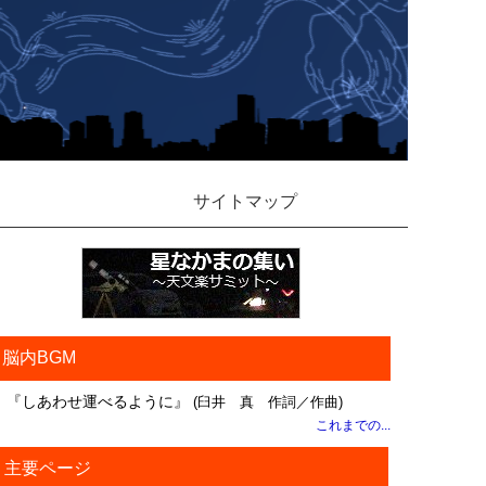
サイトマップ
脳内BGM
『しあわせ運べるように』
(臼井 真 作詞／作曲)
これまでの...
主要ページ