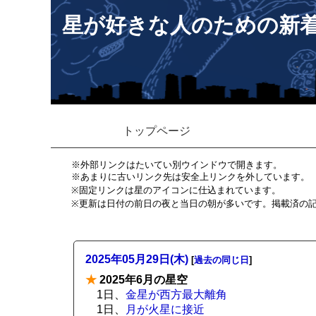
星が好きな人のための新
トップページ
※外部リンクはたいてい別ウインドウで開きます。
※あまりに古いリンク先は安全上リンクを外しています。
※固定リンクは星のアイコンに仕込まれています。
※更新は日付の前日の夜と当日の朝が多いです。掲載済の
2025年05月29日(木)
[
過去の同じ日
]
★
2025年6月の星空
1日、
金星が西方最大離角
1日、
月が火星に接近