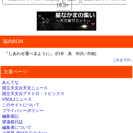
(水))»
脳内BGM
『しあわせ運べるように』
(臼井 真 作詞／作曲)
これまでの...
主要ページ
あんてな
国立天文台天文ニュース
国立天文台アストロ・トピックス
VSOLJニュース
このサイトについて
プライバシーポリシー
編集後記
望遠鏡日誌
編集者について