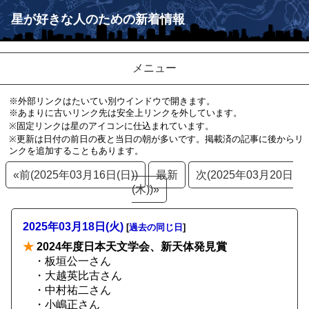
星が好きな人のための新着情報
メニュー
※外部リンクはたいてい別ウインドウで開きます。
※あまりに古いリンク先は安全上リンクを外しています。
※固定リンクは星のアイコンに仕込まれています。
※更新は日付の前日の夜と当日の朝が多いです。掲載済の記事に後からリ
ンクを追加することもあります。
«前(2025年03月16日(日))
最新
次(2025年03月20日
(木))»
2025年03月18日(火)
[
過去の同じ日
]
★
2024年度日本天文学会、新天体発見賞
・板垣公一さん
・大越英比古さん
・中村祐二さん
・小嶋正さん