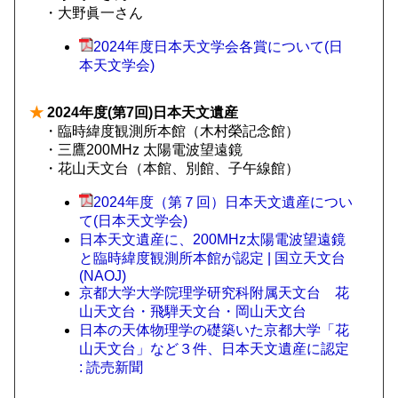
・大野眞一さん
2024年度日本天文学会各賞について(日
本天文学会)
★
2024年度(第7回)日本天文遺産
・臨時緯度観測所本館（木村榮記念館）
・三鷹200MHz 太陽電波望遠鏡
・花山天文台（本館、別館、子午線館）
2024年度（第７回）日本天文遺産につい
て(日本天文学会)
日本天文遺産に、200MHz太陽電波望遠鏡
と臨時緯度観測所本館が認定 | 国立天文台
(NAOJ)
京都大学大学院理学研究科附属天文台 花
山天文台・飛騨天文台・岡山天文台
日本の天体物理学の礎築いた京都大学「花
山天文台」など３件、日本天文遺産に認定
: 読売新聞