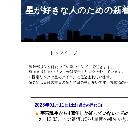
星が好きな人のための新
トップページ
※外部リンクはたいてい別ウインドウで開きます。
※あまりに古いリンク先は安全上リンクを外しています。
※固定リンクは星のアイコンに仕込まれています。
※更新は日付の前日の夜と当日の朝が多いです。掲載済の
2025年01月11日(土)
[
過去の同じ日
]
★
宇宙誕生から4億年しか経っていないころ
z = 12.33。この銀河は球状星団の祖先かも