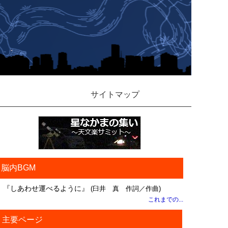
サイトマップ
脳内BGM
『しあわせ運べるように』
(臼井 真 作詞／作曲)
これまでの...
主要ページ