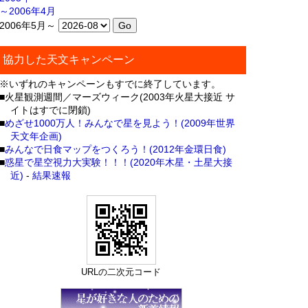
～2006年4月
2006年5月～
協力した天文キャンペーン
※いずれのキャンペーンもすでに終了しています。
■火星観測週間／マーズウィーク(2003年火星大接近 サ
イトはすでに閉鎖)
■
めざせ1000万人！みんなで星を見よう！(2009年世界
天文年企画)
■
みんなで日食マップをつくろう！(2012年金環日食)
■
惑星で星空視力大実験！！！(2020年木星・土星大接
近)
-
結果速報
URLの二次元コード