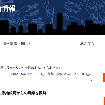
着情報
情報提供・問合せ
あんてな
記事に後からリンクを追加することもあります。
«前(2025年01月10日(金))
最新
次(2025年01月12日(日))»
の原始銀河からの輝線を観測
。