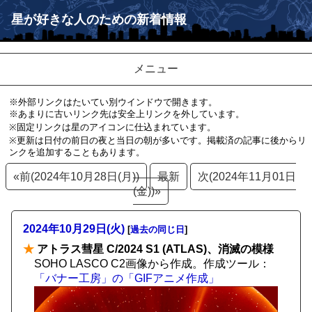
星が好きな人のための新着情報
メニュー
※外部リンクはたいてい別ウインドウで開きます。
※あまりに古いリンク先は安全上リンクを外しています。
※固定リンクは星のアイコンに仕込まれています。
※更新は日付の前日の夜と当日の朝が多いです。掲載済の記事に後からリ
ンクを追加することもあります。
«前(2024年10月28日(月))
最新
次(2024年11月01日
(金))»
2024年10月29日(火)
[
過去の同じ日
]
★
アトラス彗星 C/2024 S1 (ATLAS)、消滅の模様
SOHO LASCO C2画像から作成。作成ツール：
「バナー工房」の「GIFアニメ作成」