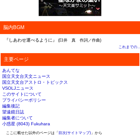
脳内BGM
『しあわせ運べるように』
(臼井 真 作詞／作曲)
これまでの...
主要ページ
あんてな
国立天文台天文ニュース
国立天文台アストロ・トピックス
VSOLJニュース
このサイトについて
プライバシーポリシー
編集後記
望遠鏡日誌
編集者について
小惑星 (8043) Fukuhara
ここに載せた以外のページは「
目次(サイトマップ)
」から