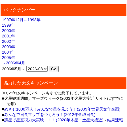
バックナンバー
1997年12月～1998年
1999年
2000年
2001年
2002年
2003年
2004年
2005年
～2006年4月
2006年5月～
協力した天文キャンペーン
※いずれのキャンペーンもすでに終了しています。
■火星観測週間／マーズウィーク(2003年火星大接近 サイトはすでに
閉鎖)
■
めざせ1000万人！みんなで星を見よう！(2009年世界天文年企画)
■
みんなで日食マップをつくろう！(2012年金環日食)
■
惑星で星空視力大実験！！！(2020年木星・土星大接近)
-
結果速報