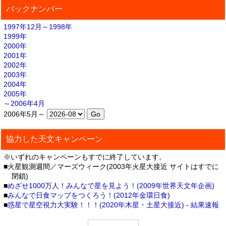
バックナンバー
1997年12月～1998年
1999年
2000年
2001年
2002年
2003年
2004年
2005年
～2006年4月
2006年5月～
協力した天文キャンペーン
※いずれのキャンペーンもすでに終了しています。
■火星観測週間／マーズウィーク(2003年火星大接近 サイトはすでに
閉鎖)
■
めざせ1000万人！みんなで星を見よう！(2009年世界天文年企画)
■
みんなで日食マップをつくろう！(2012年金環日食)
■
惑星で星空視力大実験！！！(2020年木星・土星大接近)
-
結果速報