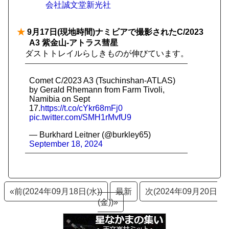
会社誠文堂新光社
★
9月17日(現地時間)ナミビアで撮影されたC/2023
A3 紫金山-アトラス彗星
ダストトレイルらしきものが伸びています。
Comet C/2023 A3 (Tsuchinshan-ATLAS)
by Gerald Rhemann from Farm Tivoli,
Namibia on Sept
17.
https://t.co/cYkr68mFj0
pic.twitter.com/SMH1rMvfU9
— Burkhard Leitner (@burkley65)
September 18, 2024
«前(2024年09月18日(水))
最新
次(2024年09月20日
(金))»