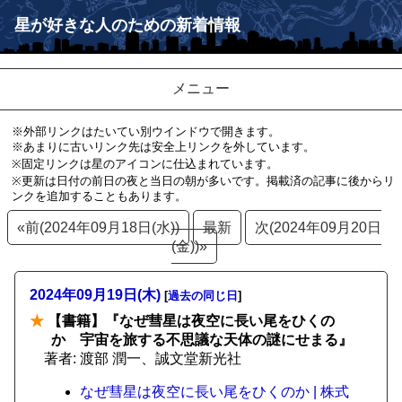
星が好きな人のための新着情報
メニュー
※外部リンクはたいてい別ウインドウで開きます。
※あまりに古いリンク先は安全上リンクを外しています。
※固定リンクは星のアイコンに仕込まれています。
※更新は日付の前日の夜と当日の朝が多いです。掲載済の記事に後からリ
ンクを追加することもあります。
«前(2024年09月18日(水))
最新
次(2024年09月20日
(金))»
2024年09月19日(木)
[
過去の同じ日
]
★
【書籍】『なぜ彗星は夜空に長い尾をひくの
か 宇宙を旅する不思議な天体の謎にせまる』
著者: 渡部 潤一、誠文堂新光社
なぜ彗星は夜空に長い尾をひくのか | 株式