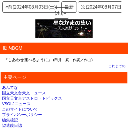
«前(2024年08月03日(土))
最新
次(2024年08月07日
(水))»
脳内BGM
『しあわせ運べるように』
(臼井 真 作詞／作曲)
これまでの...
主要ページ
あんてな
国立天文台天文ニュース
国立天文台アストロ・トピックス
VSOLJニュース
このサイトについて
プライバシーポリシー
編集後記
望遠鏡日誌