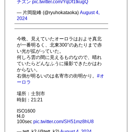
チズン
pic.twitter.com/YqDf1tkugQ
— 片岡龍峰 (@ryuhokataoka)
August 4,
2024
今晩、見えていたオーロラはおよそ真北
が一番明るく、北東300°のあたりまで赤
い光が拡がっていた。
何しろ雲の間に見えるものなので、晴れ
ていたらどんなふうに撮影できたかはわ
からない。
右側が明るいのは名寄市の街明かり。
#オ
ーロラ
場所：士別市
時刻：21:21
ISO1600
f4.0
100sec
pic.twitter.com/SH51mz8hU8
— tett_k2 (@tett_k2)
August 4, 2024