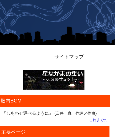
サイトマップ
脳内BGM
『しあわせ運べるように』
(臼井 真 作詞／作曲)
これまでの...
主要ページ