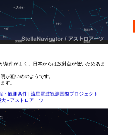
方が条件がよく、日本からは放射点が低いためあま
未明が狙いめのようです。
れます。
・観測条件 | 流星電波観測国際プロジェクト
極大 - アストロアーツ