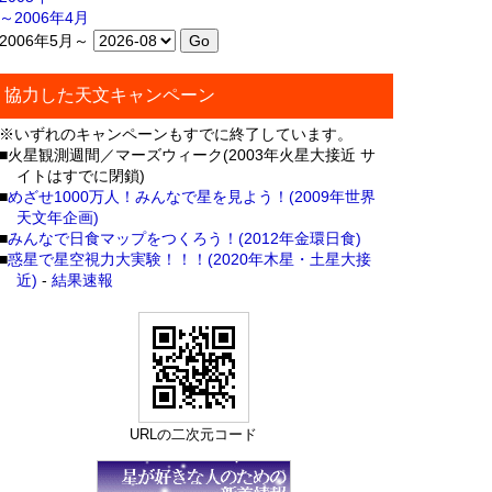
～2006年4月
2006年5月～
協力した天文キャンペーン
※いずれのキャンペーンもすでに終了しています。
■火星観測週間／マーズウィーク(2003年火星大接近 サ
イトはすでに閉鎖)
■
めざせ1000万人！みんなで星を見よう！(2009年世界
天文年企画)
■
みんなで日食マップをつくろう！(2012年金環日食)
■
惑星で星空視力大実験！！！(2020年木星・土星大接
近)
-
結果速報
URLの二次元コード