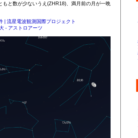
もと数が少ないうえ(ZHR18)、満月前の月が一晩
 | 流星電波観測国際プロジェクト
大 - アストロアーツ