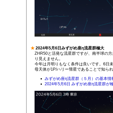
★
2024年5月6日みずがめ座η流星群極大
ZHR50と活発な流星群ですが、南半球の
り見えません。
今年は月明りもなく条件は良いです。6日
母天体が1P/ハリー彗星であることで知ら
みずがめ座η流星群（５月）の基本情報
2024年5月6日 みずがめ座η流星群が