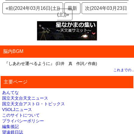
«前(2024年03月16日(土))
最新
次(2024年03月23日
(土))»
脳内BGM
『しあわせ運べるように』
(臼井 真 作詞／作曲)
これまでの...
主要ページ
あんてな
国立天文台天文ニュース
国立天文台アストロ・トピックス
VSOLJニュース
このサイトについて
プライバシーポリシー
編集後記
望遠鏡日誌