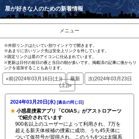
星が好きな人のための新着情報
メニュー
※外部リンクはたいてい別ウインドウで開きます。
※あまりに古いリンク先は安全上リンクを外しています。
※固定リンクは星のアイコンに仕込まれています。
※更新は日付の前日の夜と当日の朝が多いです。掲載済の記事に後からリ
ンクを追加することもあります。
«前(2024年03月16日(土))
最新
次(2024年03月23日
(土))»
2024年03月20日(水)
[
過去の同じ日
]
★
小惑星捜索アプリ「COIAS」がアストロアーツ
で紹介されています
900名以上のユーザーによって利用され、7万を
超える新天体候補の捜索に成功、うち45天体に
ついて仮符号が習得され、このうち6つは太陽系