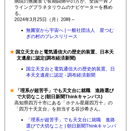
病院の無菌室で長期闘病中の方が、全国一斉フ
ライングプラネタリウムのナビゲーターを務め
る。
2024年3月25日（月）20時～
無菌室から宇宙へ | 一般社団法人 星つむ
ぎの村のプレスリリース
★
国立天文台と電気通信大の歴史的装置、日本天
文遺産に認定(調布経済新聞)
国立天文台と電気通信大の歴史的装置、日
本天文遺産に認定 - 調布経済新聞
★
「理系が超苦手」でも天文台に就職 進路選び
で大切なこと(朝日新聞Thinkキャンパス)
高知県四万十市にある「ホテル星羅四万十」の
「四万十天文台」を担当する谷沙希さん。
「理系が超苦手」でも天文台に就職 進路
選びで大切なこと | 朝日新聞Thinkキャンパ