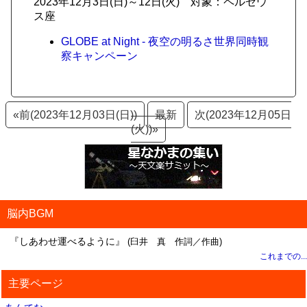
2023年12月3日(日)～12日(火) 対象：ペルセウ
ス座
GLOBE at Night - 夜空の明るさ世界同時観
察キャンペーン
«前(2023年12月03日(日))
最新
次(2023年12月05日
(火))»
脳内BGM
『しあわせ運べるように』
(臼井 真 作詞／作曲)
これまでの...
主要ページ