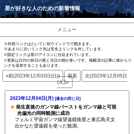
星が好きな人のための新着情報
メニュー
※外部リンクはたいてい別ウインドウで開きます。
※あまりに古いリンク先は安全上リンクを外しています。
※固定リンクは星のアイコンに仕込まれています。
※更新は日付の前日の夜と当日の朝が多いです。掲載済の記事に後からリ
ンクを追加することもあります。
«前(2023年12月03日(日))
最新
次(2023年12月05日
(火))»
2023年12月04日(月)
[
過去の同じ日
]
★
発生直後のガンマ線バーストをガンマ線と可視
光偏光の同時観測に成功
フェルミ宇宙ガンマ線望遠鏡衛星と東広島天文
台かなた望遠鏡を使った観測。