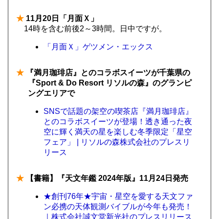
★
11月20日「月面Ｘ」
14時を含む前後2～3時間。日中ですが。
「月面Ｘ」ゲツメン・エックス
★
『満月珈琲店』とのコラボスイーツが千葉県の
『Sport & Do Resort リソルの森』のグランピ
ングエリアで
SNSで話題の架空の喫茶店『満月珈琲店』
とのコラボスイーツが登場！透き通った夜
空に輝く満天の星を楽しむ冬季限定「星空
フェア」 | リソルの森株式会社のプレスリ
リース
★
【書籍】『天文年鑑 2024年版』11月24日発売
★創刊76年★宇宙・星空を愛する天文ファ
ン必携の天体観測バイブルが今年も発売！
｜株式会社誠文堂新光社のプレスリリース