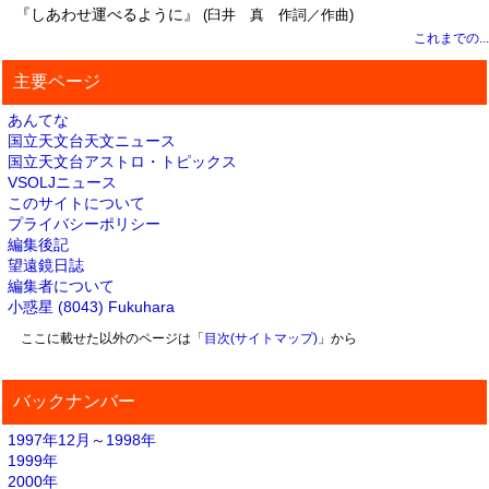
『しあわせ運べるように』
(臼井 真 作詞／作曲)
これまでの...
主要ページ
あんてな
国立天文台天文ニュース
国立天文台アストロ・トピックス
VSOLJニュース
このサイトについて
プライバシーポリシー
編集後記
望遠鏡日誌
編集者について
小惑星 (8043) Fukuhara
ここに載せた以外のページは「
目次(サイトマップ)
」から
バックナンバー
1997年12月～1998年
1999年
2000年