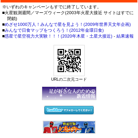
※いずれのキャンペーンもすでに終了しています。
■火星観測週間／マーズウィーク(2003年火星大接近 サイトはすでに
閉鎖)
■
めざせ1000万人！みんなで星を見よう！(2009年世界天文年企画)
■
みんなで日食マップをつくろう！(2012年金環日食)
■
惑星で星空視力大実験！！！(2020年木星・土星大接近)
-
結果速報
URLの二次元コード