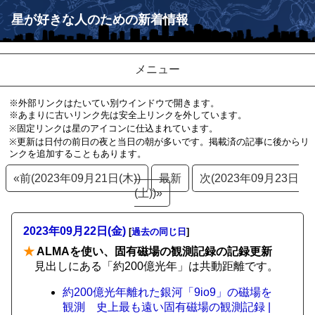
星が好きな人のための新着情報
メニュー
※外部リンクはたいてい別ウインドウで開きます。
※あまりに古いリンク先は安全上リンクを外しています。
※固定リンクは星のアイコンに仕込まれています。
※更新は日付の前日の夜と当日の朝が多いです。掲載済の記事に後からリ
ンクを追加することもあります。
«前(2023年09月21日(木))
最新
次(2023年09月23日
(土))»
2023年09月22日(金)
[
過去の同じ日
]
★
ALMAを使い、固有磁場の観測記録の記録更新
見出しにある「約200億光年」は共動距離です。
約200億光年離れた銀河「9io9」の磁場を
観測 史上最も遠い固有磁場の観測記録 |