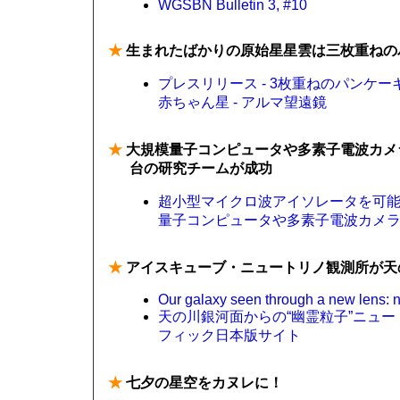
WGSBN Bulletin 3, #10
★
生まれたばかりの原始星星雲は三枚重ねの
プレスリリース - 3枚重ねのパンケ
赤ちゃん星 - アルマ望遠鏡
★
大規模量子コンピュータや多素子電波カメ
台の研究チームが成功
超小型マイクロ波アイソレータを可能
量子コンピュータや多素子電波カメラへ
★
アイスキューブ・ニュートリノ観測所が天
Our galaxy seen through a new lens: 
天の川銀河面からの“幽霊粒子”ニュー
フィック日本版サイト
★
七夕の星空をカヌレに！