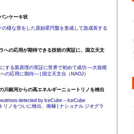
パンケーキ状
ーキの様な形をした原始星円盤を形成して急成長する
ラへの応用が期待できる技術の実証に、国立天文
にする新原理の実証に世界で初めて成功 ―大規模
の応用に期待― | 国立天文台（NAOJ）
の川銀河からの高エネルギーニュートリノを検出
neutrinos detected by IceCube – IceCube
トリノをついに検出、南極 | ナショナル ジオグラ