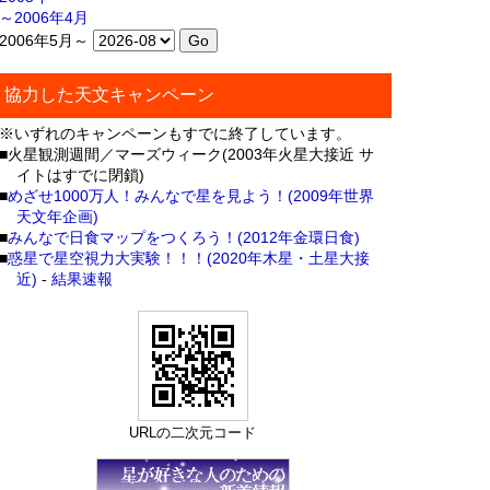
～2006年4月
2006年5月～
協力した天文キャンペーン
※いずれのキャンペーンもすでに終了しています。
■火星観測週間／マーズウィーク(2003年火星大接近 サ
イトはすでに閉鎖)
■
めざせ1000万人！みんなで星を見よう！(2009年世界
天文年企画)
■
みんなで日食マップをつくろう！(2012年金環日食)
■
惑星で星空視力大実験！！！(2020年木星・土星大接
近)
-
結果速報
URLの二次元コード