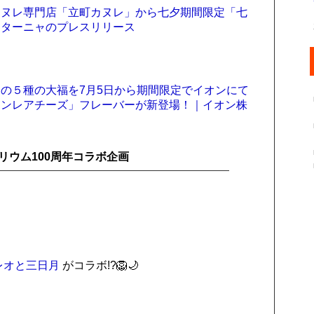
カヌレ専門店「立町カヌレ」から七夕期間限定「七
スターニャのプレスリリース
の５種の大福を7月5日から期間限定でイオンにて
モンレアチーズ」フレーバーが新登場！｜イオン株
ウム100周年コラボ企画
レオと三日月
がコラボ!?🦁🌙