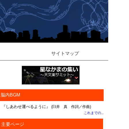
サイトマップ
脳内BGM
『しあわせ運べるように』
(臼井 真 作詞／作曲)
これまでの...
主要ページ