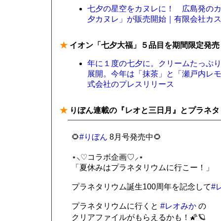
七夕の星空をカヌレに！ 広島発の
夕カヌレ」が販売開始｜有限会社カ
★
イオン「七夕大福」５品目を期間限定発売
年に１度の七夕に。クリームたっぷり
展開。今年は「抹茶」と「瀬戸内レ
式会社のプレスリリース
★
りぼん連載の『レオと三日月』とプラネタリ
🌻
#りぼん
8月号発売中🌻
⋆⸜♡コラボ企画♡⸝⋆
「夏休みはプラネタリウムに行こー！」
プラネタリウム誕生100周年を記念して
#
プラネタリウムに行くと
#レオみか
の
クリアファイルがもらえるかも！🌠🪐