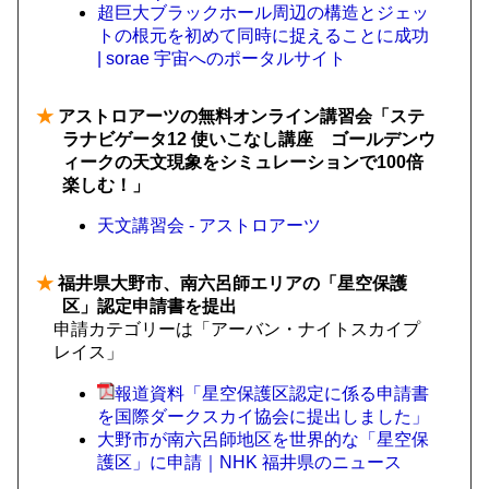
超巨大ブラックホール周辺の構造とジェッ
トの根元を初めて同時に捉えることに成功
| sorae 宇宙へのポータルサイト
★
アストロアーツの無料オンライン講習会「ステ
ラナビゲータ12 使いこなし講座 ゴールデンウ
ィークの天文現象をシミュレーションで100倍
楽しむ！」
天文講習会 - アストロアーツ
★
福井県大野市、南六呂師エリアの「星空保護
区」認定申請書を提出
申請カテゴリーは「アーバン・ナイトスカイプ
レイス」
報道資料「星空保護区認定に係る申請書
を国際ダークスカイ協会に提出しました」
大野市が南六呂師地区を世界的な「星空保
護区」に申請｜NHK 福井県のニュース