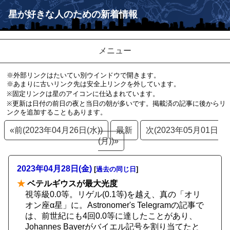
星が好きな人のための新着情報
メニュー
※外部リンクはたいてい別ウインドウで開きます。
※あまりに古いリンク先は安全上リンクを外しています。
※固定リンクは星のアイコンに仕込まれています。
※更新は日付の前日の夜と当日の朝が多いです。掲載済の記事に後からリ
ンクを追加することもあります。
«前(2023年04月26日(水))
最新
次(2023年05月01日
(月))»
2023年04月28日(金)
[
過去の同じ日
]
★
ベテルギウスが最大光度
視等級0.0等。リゲル(0.1等)を越え、真の「オリ
オン座α星」に。Astronomer's Telegramの記事で
は、前世紀にも4回0.0等に達したことがあり、
Johannes Bayerがバイエル記号を割り当てたと