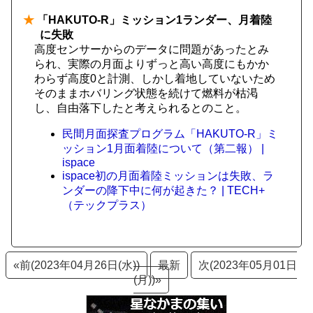
★
「HAKUTO-R」ミッション1ランダー、月着陸
に失敗
高度センサーからのデータに問題があったとみ
られ、実際の月面よりずっと高い高度にもかか
わらず高度0と計測、しかし着地していないため
そのままホバリング状態を続けて燃料が枯渇
し、自由落下したと考えられるとのこと。
民間月面探査プログラム「HAKUTO-R」ミ
ッション1月面着陸について（第二報） |
ispace
ispace初の月面着陸ミッションは失敗、ラ
ンダーの降下中に何が起きた？ | TECH+
（テックプラス）
«前(2023年04月26日(水))
最新
次(2023年05月01日
(月))»