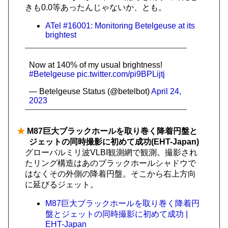
きも0.0等あったんじゃないか、とも。
ATel #16001: Monitoring Betelgeuse at its
brightest
Now at 140% of my usual brightness!
#Betelgeuse
pic.twitter.com/pi9BPLijtj
— Betelgeuse Status (@betelbot)
April 24,
2023
★
M87巨大ブラックホールを取り巻く降着円盤と
ジェットの同時撮影に初めて成功(EHT-Japan)
グローバルミリ波VLBI観測網で観測。撮影され
たリング構造はあのブラックホールシャドウで
はなくその外側の降着円盤。そこから右上方向
に延びるジェット。
M87巨大ブラックホールを取り巻く降着円
盤とジェットの同時撮影に初めて成功 |
EHT-Japan