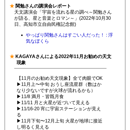
★
関勉さんの講演会レポート
天文講演会「宇宙を流れる星の調べ～関勉さん
が語る、星と音楽とロマン～」(2022年10月30
日、高知市立自由民権記念館)
やっぱり関勉さんはすごい人だった！ : 浮
気なぼくら
★
KAGAYAさんによる2022年11月お勧めの天文
現象
【11月のお勧め天文現象】全て肉眼でOK
▶11月上〜中旬 おうし座流星群（数はか
なり少ないですが火球が流れるかも）
▶11/8 満月・皆既月食
▶11/11 月と火星が近づいて見える
▶11/16-20 宵に宇宙ステーションが見え
る
▶11月下旬〜12月上旬 火星が地球に接近
し明るく見える