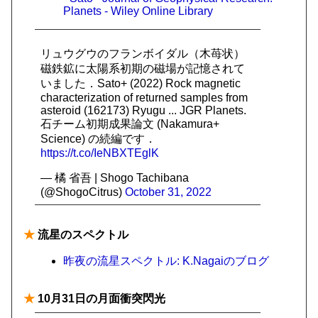
Planets - Wiley Online Library
リュウグウのフランボイダル（木苺状）
磁鉄鉱に太陽系初期の磁場が記憶されて
いました．Sato+ (2022) Rock magnetic
characterization of returned samples from
asteroid (162173) Ryugu ... JGR Planets.
石チーム初期成果論文 (Nakamura+
Science) の続編です．
https://t.co/IeNBXTEglK
— 橘 省吾 | Shogo Tachibana
(@ShogoCitrus)
October 31, 2022
★
流星のスペクトル
昨夜の流星スペクトル: K.Nagaiのブログ
★
10月31日の月面衝突閃光