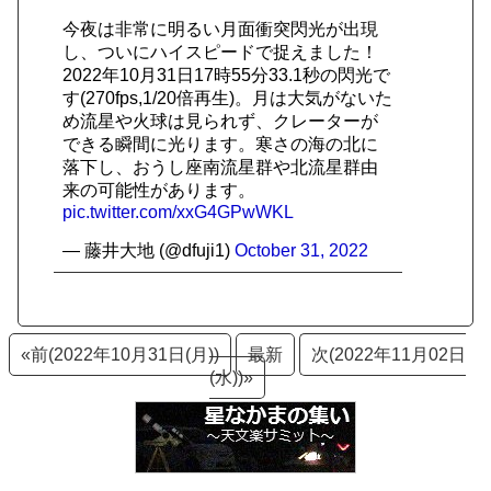
今夜は非常に明るい月面衝突閃光が出現
し、ついにハイスピードで捉えました！
2022年10月31日17時55分33.1秒の閃光で
す(270fps,1/20倍再生)。月は大気がないた
め流星や火球は見られず、クレーターが
できる瞬間に光ります。寒さの海の北に
落下し、おうし座南流星群や北流星群由
来の可能性があります。
pic.twitter.com/xxG4GPwWKL
— 藤井大地 (@dfuji1)
October 31, 2022
«前(2022年10月31日(月))
最新
次(2022年11月02日
(水))»