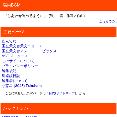
脳内BGM
『しあわせ運べるように』
(臼井 真 作詞／作曲)
これまでの...
主要ページ
あんてな
国立天文台天文ニュース
国立天文台アストロ・トピックス
VSOLJニュース
このサイトについて
プライバシーポリシー
編集後記
望遠鏡日誌
編集者について
小惑星 (8043) Fukuhara
ここに載せた以外のページは「
目次(サイトマップ)
」から
バックナンバー