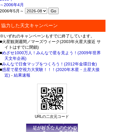
～2006年4月
2006年5月～
協力した天文キャンペーン
※いずれのキャンペーンもすでに終了しています。
■火星観測週間／マーズウィーク(2003年火星大接近 サ
イトはすでに閉鎖)
■
めざせ1000万人！みんなで星を見よう！(2009年世界
天文年企画)
■
みんなで日食マップをつくろう！(2012年金環日食)
■
惑星で星空視力大実験！！！(2020年木星・土星大接
近)
-
結果速報
URLの二次元コード