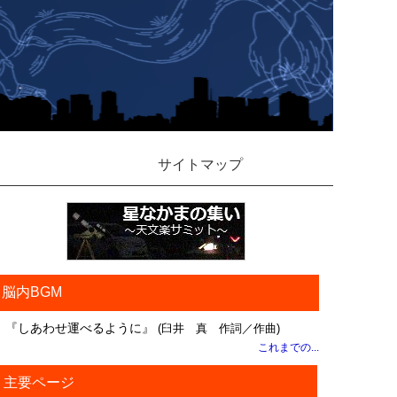
サイトマップ
脳内BGM
『しあわせ運べるように』
(臼井 真 作詞／作曲)
これまでの...
主要ページ