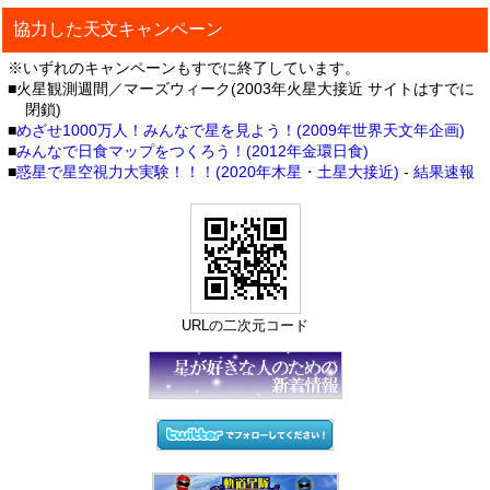
協力した天文キャンペーン
※いずれのキャンペーンもすでに終了しています。
■火星観測週間／マーズウィーク(2003年火星大接近 サイトはすでに
閉鎖)
■
めざせ1000万人！みんなで星を見よう！(2009年世界天文年企画)
■
みんなで日食マップをつくろう！(2012年金環日食)
■
惑星で星空視力大実験！！！(2020年木星・土星大接近)
-
結果速報
URLの二次元コード