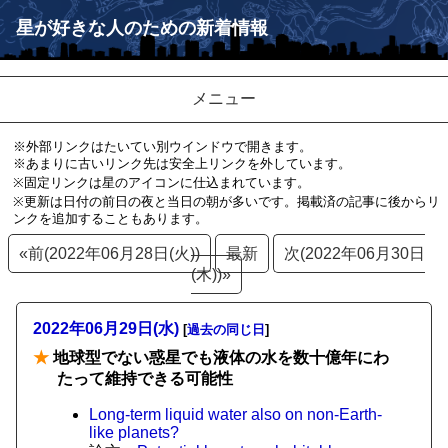
星が好きな人のための新着情報
メニュー
※外部リンクはたいてい別ウインドウで開きます。
※あまりに古いリンク先は安全上リンクを外しています。
※固定リンクは星のアイコンに仕込まれています。
※更新は日付の前日の夜と当日の朝が多いです。掲載済の記事に後からリ
ンクを追加することもあります。
«前(2022年06月28日(火))
最新
次(2022年06月30日
(木))»
2022年06月29日(水)
[
過去の同じ日
]
★
地球型でない惑星でも液体の水を数十億年にわ
たって維持できる可能性
Long-term liquid water also on non-Earth-
like planets?