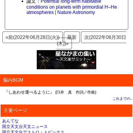
論文：
Potential long-term habitable
conditions on planets with primordial H–He
atmospheres | Nature Astronomy
«前(2022年06月28日(火))
最新
次(2022年06月30日
(木))»
脳内BGM
『しあわせ運べるように』
(臼井 真 作詞／作曲)
これまでの...
主要ページ
あんてな
国立天文台天文ニュース
国立天文台アストロ・トピックス