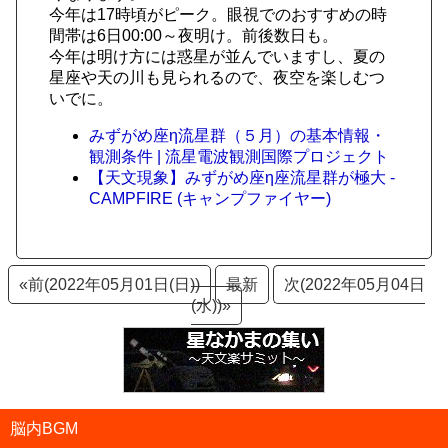
今年は17時頃がピーク。眼視でのおすすめの時
間帯は6日00:00～夜明け。前後数日も。
今年は明け方には惑星が並んでいますし、夏の
星座や天の川も見られるので、夜空を楽しむつ
いでに。
みずがめ座η流星群（５月）の基本情報・
観測条件 | 流星電波観測国際プロジェクト
【天文現象】みずがめ座η座流星群が極大 -
CAMPFIRE (キャンプファイヤー)
«前(2022年05月01日(日))
最新
次(2022年05月04日
(水))»
脳内BGM