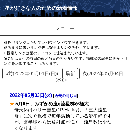
星が好きな人のための新着情報
メニュー
※外部リンクはたいてい別ウインドウで開きます。
※あまりに古いリンク先は安全上リンクを外しています。
※固定リンクは星のアイコンに仕込まれています。
※更新は日付の前日の夜と当日の朝が多いです。掲載済の記事に後からリ
ンクを追加することもあります。
«前(2022年05月01日(日))
最新
次(2022年05月04日
(水))»
2022年05月03日(火)
[
過去の同じ日
]
★
5月6日、みずがめ座η流星群が極大
母天体はハリー彗星(1P/Halley)。「三大流星
群」に次ぐ規模で毎年活動している流星群です
が、北半球からは放射点が低く、流星数は少な
くなります。