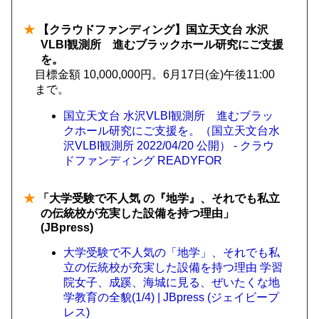
★
【クラウドファンディング】国立天文台 水沢
VLBI観測所 進むブラックホール研究にご支援
を。
目標金額 10,000,000円。6月17日(金)午後11:00
まで。
国立天文台 水沢VLBI観測所 進むブラッ
クホール研究にご支援を。（国立天文台水
沢VLBI観測所 2022/04/20 公開） - クラウ
ドファンディング READYFOR
★
「大学受験で不人気 の『地学』、それでも私立
の伝統校が充実した設備を持つ理由」
(JBpress)
大学受験で不人気の「地学」、それでも私
立の伝統校が充実した設備を持つ理由 学習
院女子、成蹊、海城に見る、ぜいたくな地
学教育の全貌(1/4) | JBpress (ジェイビープ
レス)