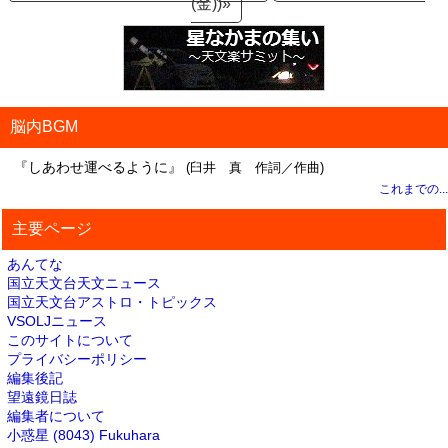
(金))»
脳内BGM
『しあわせ運べるように』
(臼井 真 作詞／作曲)
これまでの...
主要ページ
あんてな
国立天文台天文ニュース
国立天文台アストロ・トピックス
VSOLJニュース
このサイトについて
プライバシーポリシー
編集後記
望遠鏡日誌
編集者について
小惑星 (8043) Fukuhara