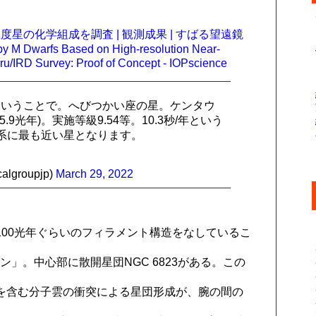
星の化学組成を調査 | 観測成果 | すばる望遠鏡
y M Dwarfs Based on High-resolution Near-
ru/IRD Survey: Proof of Concept - IOPscience
ということで。へびつかい座の星。ケンタウ
光年)。実施等級9.54等。10.3秒/年という
系に最も近い星となります。
groupjp)
March 29, 2022
00光年ぐらいのフィラメント構造をなしているこ
」。中心部に散開星団NGC 6823がある。この
を含む分子雲の衝突による星団形成が、腕の間の