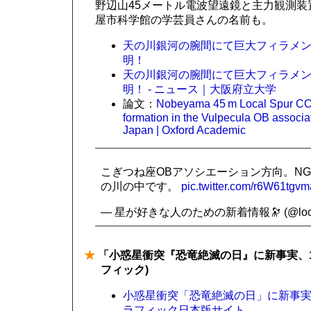
野辺山45メートル電波望遠鏡と主力観測装
屋市科学館の学芸員さんの名前も。
天の川銀河の腕間にて巨大フィラメ
明！
天の川銀河の腕間にて巨大フィラメ
明！ - ニュース｜大阪府立大学
論文：
Nobeyama 45 m Local Spur CO su
formation in the Vulpecula OB associat
Japan | Oxford Academic
こぎつね座OBアソシエーション方向。NG
の川の中です。
pic.twitter.com/r6W61tgvm
— 星が好きな人のための新着情報🔭 (@local
★
「小惑星衝突『恐竜絶滅の日』に新事実、16
フィック)
小惑星衝突「恐竜絶滅の日」に新事実、1
ラフィック日本版サイト