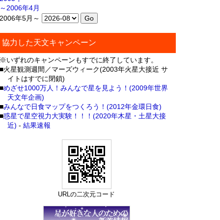
～2006年4月
2006年5月～
協力した天文キャンペーン
※いずれのキャンペーンもすでに終了しています。
■火星観測週間／マーズウィーク(2003年火星大接近 サ
イトはすでに閉鎖)
■
めざせ1000万人！みんなで星を見よう！(2009年世界
天文年企画)
■
みんなで日食マップをつくろう！(2012年金環日食)
■
惑星で星空視力大実験！！！(2020年木星・土星大接
近)
-
結果速報
URLの二次元コード