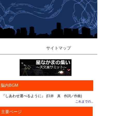
サイトマップ
脳内BGM
『しあわせ運べるように』
(臼井 真 作詞／作曲)
これまでの...
主要ページ