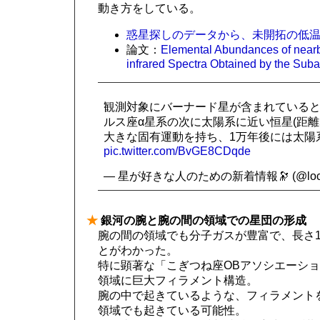
動き方をしている。
惑星探しのデータから、未開拓の低温度
論文：
Elemental Abundances of nearb
infrared Spectra Obtained by the Suba
観測対象にバーナード星が含まれている
ルス座α星系の次に太陽系に近い恒星(距離5.9
大きな固有運動を持ち、1万年後には太陽
pic.twitter.com/BvGE8CDqde
— 星が好きな人のための新着情報🔭 (@local
★
銀河の腕と腕の間の領域での星団の形成
腕の間の領域でも分子ガスが豊富で、長さ1
とがわかった。
特に顕著な「こぎつね座OBアソシエーション
領域に巨大フィラメント構造。
腕の中で起きているような、フィラメント
領域でも起きている可能性。