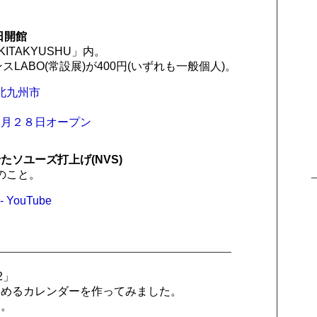
日開館
ITAKYUSHU」内。
LABO(常設展)が400円(いずれも一般個人)。
 北九州市
４月２８日オープン
たソユーズ打上げ(NVS)
のこと。
 YouTube
2」
しめるカレンダーを作ってみました。
す。