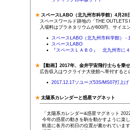
★
スペースLABO（北九州市科学館）4月28
スペースワールド跡地の「THE OUTLETS K
入場料はプラネタリウムが600円、サイエンス
スペースLABO（北九州市科学館） -
スペースLABO
『スペースＬＡＢＯ』 北九州市に
★
【動画】2017年、金井宇宙飛行士らを乗せ
広告収入はウクライナ大使館へ寄付すると
2017.12.17ソユーズ53S/MS07打上げ -
★
太陽系カレンダーと惑星マグネット
「太陽系カレンダー&惑星マグネット 202
今年の惑星の動きを駒を動かすように楽
軌道に各月の初日の位置が書かれていま