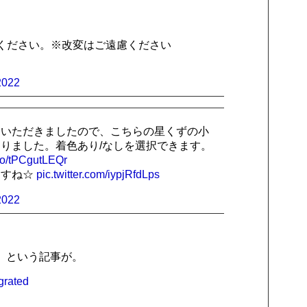
ください。※改変はご遠慮ください
2022
をいただきましたので、こちらの星くずの小
りました。着色あり/なしを選択できます。
.co/tPCgutLEQr
ますね☆
pic.twitter.com/iypjRfdLps
2022
、という記事が。
grated