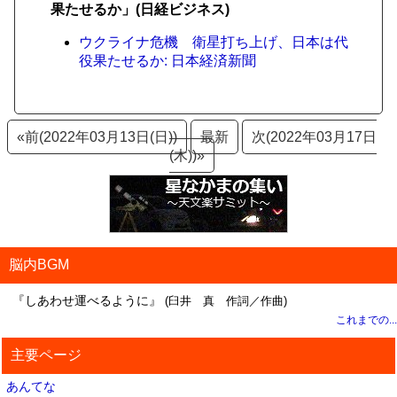
果たせるか」(日経ビジネス)
ウクライナ危機 衛星打ち上げ、日本は代
役果たせるか: 日本経済新聞
«前(2022年03月13日(日))
最新
次(2022年03月17日
(木))»
脳内BGM
『しあわせ運べるように』
(臼井 真 作詞／作曲)
これまでの...
主要ページ
あんてな