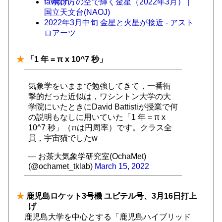
明け方の空で輝く金星（2022年3月） |
国立天文台(NAOJ)
2022年3月中旬 金星と火星が接近 - アスト
ロアーツ
★
「1 年 = π x 10^7 秒」
気象学をいままで勉強してきて，一番衝
撃的だった近似は，ワシントン大学の大
学院にいたときにDavid Battistiが授業で何
の説明もなしに用いていた「1 年 = π x
10^7 秒」（πは円周率）です。クラス全
員，宇宙猫でしたw
— お茶大気象学研究室(OchaMet)
(@ochamet_tklab)
March 15, 2022
★
鹿児島ロケット3号機 ユピテル号、3月16日打上
げ
鹿児島大学を中心とする「鹿児島ハイブリッド