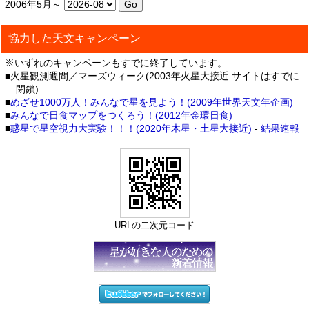
2006年5月～
協力した天文キャンペーン
※いずれのキャンペーンもすでに終了しています。
■火星観測週間／マーズウィーク(2003年火星大接近 サイトはすでに
閉鎖)
■
めざせ1000万人！みんなで星を見よう！(2009年世界天文年企画)
■
みんなで日食マップをつくろう！(2012年金環日食)
■
惑星で星空視力大実験！！！(2020年木星・土星大接近)
-
結果速報
URLの二次元コード