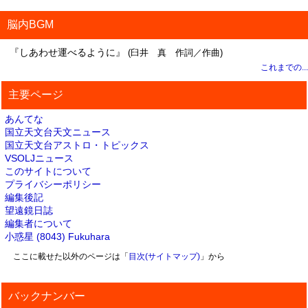
脳内BGM
『しあわせ運べるように』
(臼井 真 作詞／作曲)
これまでの...
主要ページ
あんてな
国立天文台天文ニュース
国立天文台アストロ・トピックス
VSOLJニュース
このサイトについて
プライバシーポリシー
編集後記
望遠鏡日誌
編集者について
小惑星 (8043) Fukuhara
ここに載せた以外のページは「
目次(サイトマップ)
」から
バックナンバー