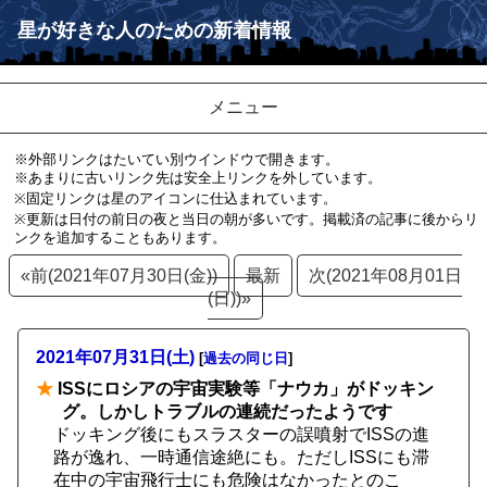
星が好きな人のための新着情報
メニュー
※外部リンクはたいてい別ウインドウで開きます。
※あまりに古いリンク先は安全上リンクを外しています。
※固定リンクは星のアイコンに仕込まれています。
※更新は日付の前日の夜と当日の朝が多いです。掲載済の記事に後からリ
ンクを追加することもあります。
«前(2021年07月30日(金))
最新
次(2021年08月01日
(日))»
2021年07月31日(土)
[
過去の同じ日
]
★
ISSにロシアの宇宙実験等「ナウカ」がドッキン
グ。しかしトラブルの連続だったようです
ドッキング後にもスラスターの誤噴射でISSの進
路が逸れ、一時通信途絶にも。ただしISSにも滞
在中の宇宙飛行士にも危険はなかったとのこ