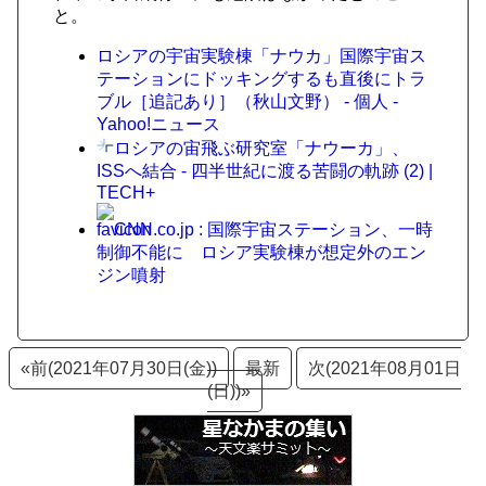
と。
ロシアの宇宙実験棟「ナウカ」国際宇宙ス
テーションにドッキングするも直後にトラ
ブル［追記あり］（秋山文野） - 個人 -
Yahoo!ニュース
ロシアの宙飛ぶ研究室「ナウーカ」、
ISSへ結合 - 四半世紀に渡る苦闘の軌跡 (2) |
TECH+
CNN.co.jp : 国際宇宙ステーション、一時
制御不能に ロシア実験棟が想定外のエン
ジン噴射
«前(2021年07月30日(金))
最新
次(2021年08月01日
(日))»