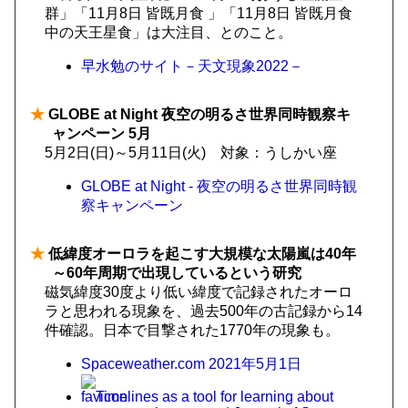
群」「11月8日 皆既月食 」「11月8日 皆既月食
中の天王星食」は大注目、とのこと。
早水勉のサイト－天文現象2022－
★
GLOBE at Night 夜空の明るさ世界同時観察キ
ャンペーン 5月
5月2日(日)～5月11日(火) 対象：うしかい座
GLOBE at Night - 夜空の明るさ世界同時観
察キャンペーン
★
低緯度オーロラを起こす大規模な太陽嵐は40年
～60年周期で出現しているという研究
磁気緯度30度より低い緯度で記録されたオーロ
ラと思われる現象を、過去500年の古記録から14
件確認。日本で目撃された1770年の現象も。
Spaceweather.com 2021年5月1日
Timelines as a tool for learning about