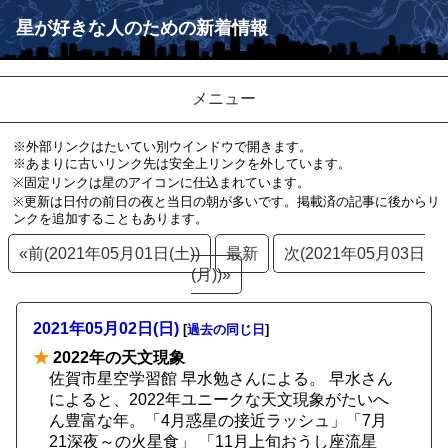
星が好きな人のための新着情報
メニュー
※外部リンクはたいてい別ウインドウで開きます。
※あまりに古いリンク先は安全上リンクを外しています。
※固定リンクは星のアイコンに仕込まれています。
※更新は日付の前日の夜と当日の朝が多いです。掲載済の記事に後からリ
ンクを追加することもあります。
«前(2021年05月01日(土))
最新
次(2021年05月03日
(月))»
2021年05月02日(日)
[
過去の同じ日
]
★
2022年の天文現象
佐賀市星空学習館 早水勉さんによる。 早水さん
によると、2022年ユニークな天文現象がたいへ
ん豊富な年。「4月惑星の接近ラッシュ」「7月
21深夜～の火星食」 「11月上旬おうし座流星