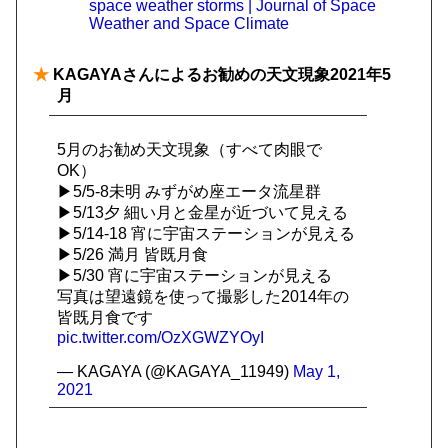
space weather storms | Journal of Space
Weather and Space Climate
★
KAGAYAさんによるお勧めの天文現象2021年5
月
5月のお勧め天文現象（すべて肉眼で
OK）
▶5/5-8未明 みずがめ座エータ流星群
▶5/13夕 細い月と金星が近づいて見える
▶5/14-18 宵に宇宙ステーションが見える
▶5/26 満月 皆既月食
▶5/30 宵に宇宙ステーションが見える
写真は望遠鏡を使って撮影した2014年の
皆既月食です
pic.twitter.com/OzXGWZYOyI
— KAGAYA (@KAGAYA_11949)
May 1,
2021