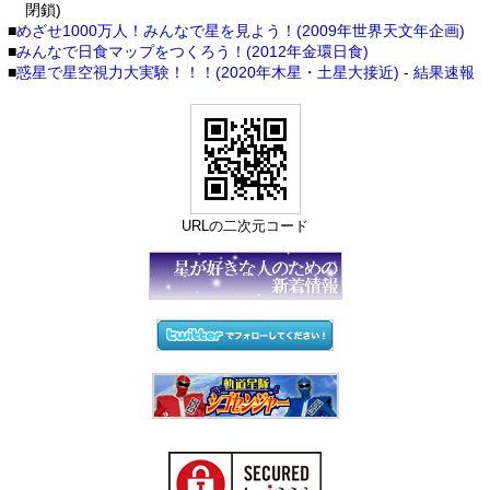
閉鎖)
■
めざせ1000万人！みんなで星を見よう！(2009年世界天文年企画)
■
みんなで日食マップをつくろう！(2012年金環日食)
■
惑星で星空視力大実験！！！(2020年木星・土星大接近)
-
結果速報
URLの二次元コード