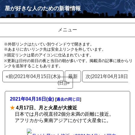
星が好きな人のための新着情報
メニュー
※外部リンクはたいてい別ウインドウで開きます。
※あまりに古いリンク先は安全上リンクを外しています。
※固定リンクは星のアイコンに仕込まれています。
※更新は日付の前日の夜と当日の朝が多いです。掲載済の記事に後からリ
ンクを追加することもあります。
«前(2021年04月15日(木))
最新
次(2021年04月18日
(日))»
2021年04月16日(金)
[
過去の同じ日
]
★
4月17日、月と火星が大接近
日本では月の視直径2個分未満の距離に接近。
アフリカから東南アジアにかけて火星食に。