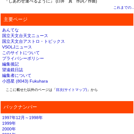
『しあわせ運べるように』
(臼井 真 作詞／作曲)
これまでの...
主要ページ
あんてな
国立天文台天文ニュース
国立天文台アストロ・トピックス
VSOLJニュース
このサイトについて
プライバシーポリシー
編集後記
望遠鏡日誌
編集者について
小惑星 (8043) Fukuhara
ここに載せた以外のページは「
目次(サイトマップ)
」から
バックナンバー
1997年12月～1998年
1999年
2000年