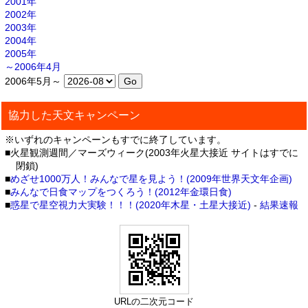
2001年
2002年
2003年
2004年
2005年
～2006年4月
2006年5月～
協力した天文キャンペーン
※いずれのキャンペーンもすでに終了しています。
■火星観測週間／マーズウィーク(2003年火星大接近 サイトはすでに
閉鎖)
■
めざせ1000万人！みんなで星を見よう！(2009年世界天文年企画)
■
みんなで日食マップをつくろう！(2012年金環日食)
■
惑星で星空視力大実験！！！(2020年木星・土星大接近)
-
結果速報
URLの二次元コード