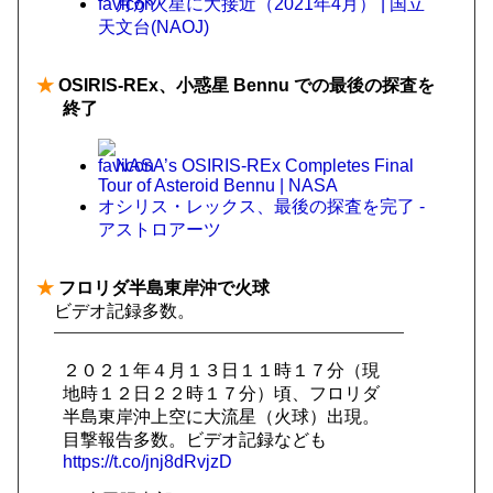
月が火星に大接近（2021年4月） | 国立
天文台(NAOJ)
★
OSIRIS-REx、小惑星 Bennu での最後の探査を
終了
NASA’s OSIRIS-REx Completes Final
Tour of Asteroid Bennu | NASA
オシリス・レックス、最後の探査を完了 -
アストロアーツ
★
フロリダ半島東岸沖で火球
ビデオ記録多数。
２０２１年４月１３日１１時１７分（現
地時１２日２２時１７分）頃、フロリダ
半島東岸沖上空に大流星（火球）出現。
目撃報告多数。ビデオ記録なども
https://t.co/jnj8dRvjzD