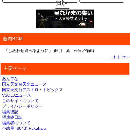
(日))»
脳内BGM
『しあわせ運べるように』
(臼井 真 作詞／作曲)
これまでの...
主要ページ
あんてな
国立天文台天文ニュース
国立天文台アストロ・トピックス
VSOLJニュース
このサイトについて
プライバシーポリシー
編集後記
望遠鏡日誌
編集者について
小惑星 (8043) Fukuhara