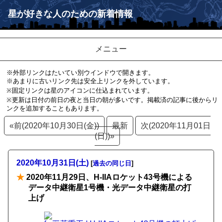
星が好きな人のための新着情報
メニュー
※外部リンクはたいてい別ウインドウで開きます。
※あまりに古いリンク先は安全上リンクを外しています。
※固定リンクは星のアイコンに仕込まれています。
※更新は日付の前日の夜と当日の朝が多いです。掲載済の記事に後からリ
ンクを追加することもあります。
«前(2020年10月30日(金))
最新
次(2020年11月01日
(日))»
2020年10月31日(土)
[
過去の同じ日
]
★
2020年11月29日、H-IIAロケット43号機による
データ中継衛星1号機・光データ中継衛星の打
上げ