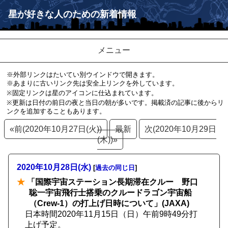
星が好きな人のための新着情報
メニュー
※外部リンクはたいてい別ウインドウで開きます。
※あまりに古いリンク先は安全上リンクを外しています。
※固定リンクは星のアイコンに仕込まれています。
※更新は日付の前日の夜と当日の朝が多いです。掲載済の記事に後からリ
ンクを追加することもあります。
«前(2020年10月27日(火))
最新
次(2020年10月29日
(木))»
2020年10月28日(水)
[
過去の同じ日
]
★
「国際宇宙ステーション長期滞在クルー 野口
聡一宇宙飛行士搭乗のクルードラゴン宇宙船
（Crew-1）の打上げ日時について」(JAXA)
日本時間2020年11月15日（日）午前9時49分打
上げ予定。