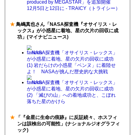
produced by MEGASTAR」を追加開催
12月5日と12日に - TRAICY（トライシー）
★
鳥嶋真也さん「NASA探査機『オサイリス・レ
ックス』が小惑星に着地、星の欠片の回収に成
功」(マイナビニュース)
NASA探査機「オサイリス・レックス」
が小惑星に着地、星の欠片の回収に成功
(1) 岩だらけの小惑星「ベンヌ」に着陸せ
よ！ NASAが挑んだ歴史的な大挑戦
NASA探査機「オサイリス・レックス」
が小惑星に着地、星の欠片の回収に成功
(2) 「滅びの山」への着地成功と、こぼれ
落ちた星のかけら
★
「『金星に生命の痕跡』に反証続々、ホスフィ
ンは誤検出の可能性」(ナショナルジオグラフィ
ック)