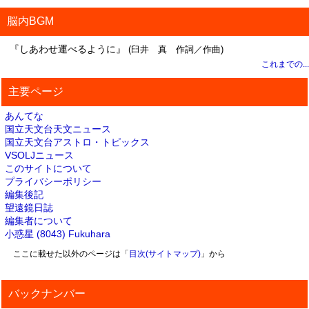
脳内BGM
『しあわせ運べるように』
(臼井 真 作詞／作曲)
これまでの...
主要ページ
あんてな
国立天文台天文ニュース
国立天文台アストロ・トピックス
VSOLJニュース
このサイトについて
プライバシーポリシー
編集後記
望遠鏡日誌
編集者について
小惑星 (8043) Fukuhara
ここに載せた以外のページは「
目次(サイトマップ)
」から
バックナンバー