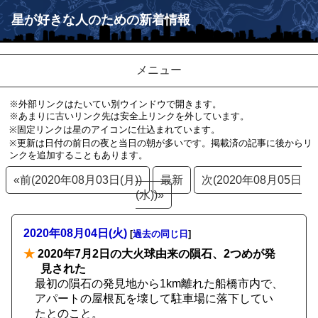
星が好きな人のための新着情報
メニュー
※外部リンクはたいてい別ウインドウで開きます。
※あまりに古いリンク先は安全上リンクを外しています。
※固定リンクは星のアイコンに仕込まれています。
※更新は日付の前日の夜と当日の朝が多いです。掲載済の記事に後からリ
ンクを追加することもあります。
«前(2020年08月03日(月))
最新
次(2020年08月05日
(水))»
2020年08月04日(火)
[
過去の同じ日
]
★
2020年7月2日の大火球由来の隕石、2つめが発
見された
最初の隕石の発見地から1km離れた船橋市内で、
アパートの屋根瓦を壊して駐車場に落下してい
たとのこと。