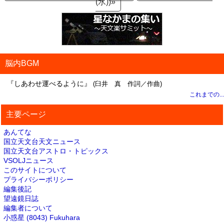
(水))»
脳内BGM
『しあわせ運べるように』
(臼井 真 作詞／作曲)
これまでの...
主要ページ
あんてな
国立天文台天文ニュース
国立天文台アストロ・トピックス
VSOLJニュース
このサイトについて
プライバシーポリシー
編集後記
望遠鏡日誌
編集者について
小惑星 (8043) Fukuhara