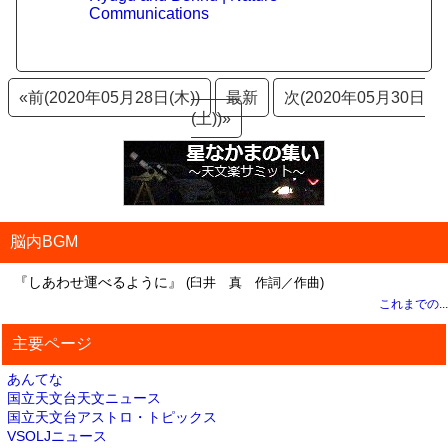
Communications
«前(2020年05月28日(木))
最新
次(2020年05月30日
(土))»
脳内BGM
『しあわせ運べるように』
(臼井 真 作詞／作曲)
これまでの...
主要ページ
あんてな
国立天文台天文ニュース
国立天文台アストロ・トピックス
VSOLJニュース