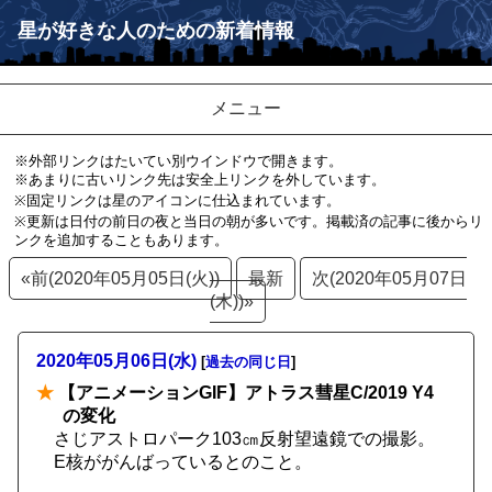
星が好きな人のための新着情報
メニュー
※外部リンクはたいてい別ウインドウで開きます。
※あまりに古いリンク先は安全上リンクを外しています。
※固定リンクは星のアイコンに仕込まれています。
※更新は日付の前日の夜と当日の朝が多いです。掲載済の記事に後からリ
ンクを追加することもあります。
«前(2020年05月05日(火))
最新
次(2020年05月07日
(木))»
2020年05月06日(水)
[
過去の同じ日
]
★
【アニメーションGIF】アトラス彗星C/2019 Y4
の変化
さじアストロパーク103㎝反射望遠鏡での撮影。
E核ががんばっているとのこと。