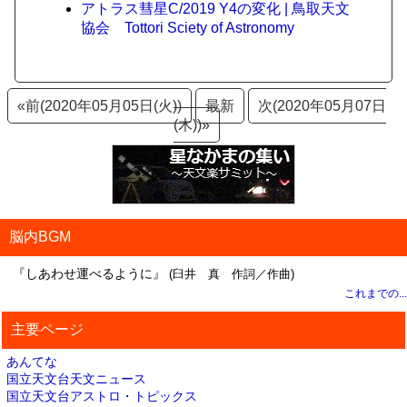
アトラス彗星C/2019 Y4の変化 | 鳥取天文
協会 Tottori Sciety of Astronomy
«前(2020年05月05日(火))
最新
次(2020年05月07日
(木))»
脳内BGM
『しあわせ運べるように』
(臼井 真 作詞／作曲)
これまでの...
主要ページ
あんてな
国立天文台天文ニュース
国立天文台アストロ・トピックス