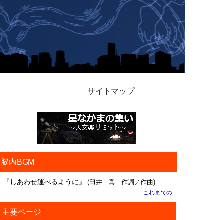
サイトマップ
脳内BGM
『しあわせ運べるように』
(臼井 真 作詞／作曲)
これまでの...
主要ページ