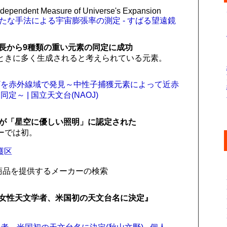
ndependent Measure of Universe's Expansion
新たな手法による宇宙膨張率の測定 - すばる望遠鏡
長から9種類の重い元素の同定に成功
ときに多く生成されると考えられている元素。
ギを赤外線域で発見～中性子捕獲元素によって近赤
～ | 国立天文台(NAOJ)
が「星空に優しい照明」に認定された
ーでは初。
護区
商品を提供するメーカーの検索
女性天文学者、米国初の天文台名に決定』