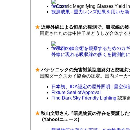
Cosmic Magnifying Glasses Yield I
観測成果 - 重力レンズ効果を用いた
★
近赤外線による恒星の観測で、吸収線の波
同定されたのは中性子星どうしが合体する
宇宙の錬金術を観察するためのカ
外線に現れる吸収線の多くを観測的に同定
★
パナソニックの光害対策型道路灯と防犯灯
国際ダークスカイ協会の認定。国内メーカ
日本初、IDA認定の屋外照明 | 星空保
Fixture Seal of Approval
Find Dark Sky Friendly Lighting
認定
★
秋山文野さん『暗黒物質の存在を実証した
(Yahoo!ニュース)