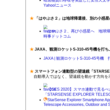
暗黒物質の存在を実証した女性天文学者、
Yahoo!ニュース
★
「はやぶさ２」は地球帰還後、別の小惑星
はやぶさ２、再び小惑星へ 地球
時事ドットコム
★
JAXA、観測ロケットS-310-45号機を打
JAXA | 観測ロケットS-310-45号
★
スマートフォン連動型の望遠鏡「STARSENSE
自動導入ではなく、望遠鏡を動かす方向を
【CES 2020】スマホ連動で見
「STARSENSE EXPLORER TELESC
StarSense Explorer Smartphone App
Telescope Accessories, Outdoor and Sc