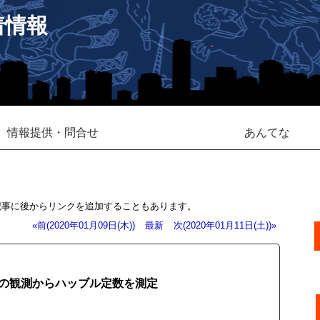
着情報
情報提供・問合せ
あんてな
記事に後からリンクを追加することもあります。
«前(2020年01月09日(木))
最新
次(2020年01月11日(土))»
の観測からハッブル定数を測定