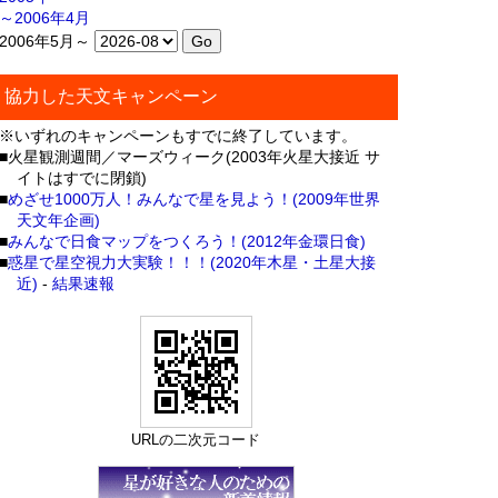
～2006年4月
2006年5月～
協力した天文キャンペーン
※いずれのキャンペーンもすでに終了しています。
■火星観測週間／マーズウィーク(2003年火星大接近 サ
イトはすでに閉鎖)
■
めざせ1000万人！みんなで星を見よう！(2009年世界
天文年企画)
■
みんなで日食マップをつくろう！(2012年金環日食)
■
惑星で星空視力大実験！！！(2020年木星・土星大接
近)
-
結果速報
URLの二次元コード