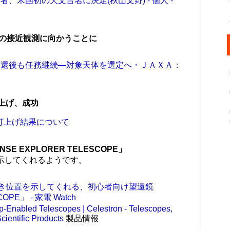
米国初の天文台名に決定(秋山文野) - 個人 -
の接近観測に向かうことに
帰還後も任務継続―対象天体を選定へ・ＪＡＸＡ：
ち上げ、成功
機 打上げ結果について
 EXPLORER TELESCOPE」
示してくれるようです。
るべき位置を示してくれる、初心者向け望遠鏡
OPE」 - 家電 Watch
-Enabled Telescopes | Celestron - Telescopes,
ientific Products
製品情報