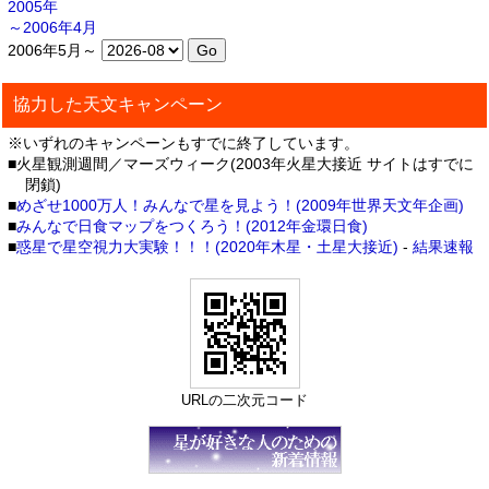
2005年
～2006年4月
2006年5月～
協力した天文キャンペーン
※いずれのキャンペーンもすでに終了しています。
■火星観測週間／マーズウィーク(2003年火星大接近 サイトはすでに
閉鎖)
■
めざせ1000万人！みんなで星を見よう！(2009年世界天文年企画)
■
みんなで日食マップをつくろう！(2012年金環日食)
■
惑星で星空視力大実験！！！(2020年木星・土星大接近)
-
結果速報
URLの二次元コード