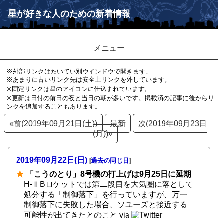
星が好きな人のための新着情報
メニュー
※外部リンクはたいてい別ウインドウで開きます。
※あまりに古いリンク先は安全上リンクを外しています。
※固定リンクは星のアイコンに仕込まれています。
※更新は日付の前日の夜と当日の朝が多いです。掲載済の記事に後からリ
ンクを追加することもあります。
«前(2019年09月21日(土))
最新
次(2019年09月23日
(月))»
2019年09月22日(日)
[
過去の同じ日
]
★
「こうのとり」8号機の打上げは9月25日に延期
H-ⅡBロケットでは第二段目を大気圏に落として
処分する「制御落下」を行っていますが、万一
制御落下に失敗した場合、ソユーズと接近する
可能性が出てきたとのこと
via