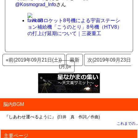
@Kosmograd_Info
さん
H-IIBロケット8号機による宇宙ステーシ
ョン補給機「こうのとり」8号機（HTV8）
の打上げ延期について｜三菱重工
«前(2019年09月21日(土))
最新
次(2019年09月23日
(月))»
脳内BGM
『しあわせ運べるように』
(臼井 真 作詞／作曲)
これまでの...
主要ページ