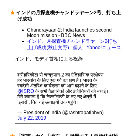
★
インドの月探査機チャンドラヤーン2号、打ち上
げ成功
Chandrayaan-2: India launches second
Moon mission - BBC News
インド、月探査機チャンドラヤーン2打ち
上げ成功(秋山文野) - 個人 - Yahoo!ニュース
インド、モディ首相による祝辞
श्रीहरिकोटा से चन्द्रयान-2 का ऐतिहासिक प्रक्षेपण
हर भारतीय के लिए एक गर्व का क्षण है। भारत के
स्वदेशी अंतरिक्ष कार्यक्रम को आगे बढ़ाने के लिए
@ISRO
के सभी वैज्ञानिकों और इंजीनियरों को बधाई।
मेरी कामना है कि टेक्नॉलॉजी के नए-नए क्षेत्रों में
‘इसरो’, नित नई ऊंचाइयों तक पहुंचे।
— President of India (@rashtrapatibhvn)
July 22, 2019