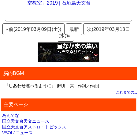
空教室」2019 | 石垣島天文台
«前(2019年03月09日(土))
最新
次(2019年03月13日
(水))»
脳内BGM
『しあわせ運べるように』
(臼井 真 作詞／作曲)
これまでの...
主要ページ
あんてな
国立天文台天文ニュース
国立天文台アストロ・トピックス
VSOLJニュース