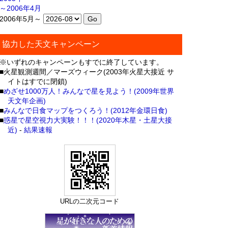
～2006年4月
2006年5月～
協力した天文キャンペーン
※いずれのキャンペーンもすでに終了しています。
■火星観測週間／マーズウィーク(2003年火星大接近 サ
イトはすでに閉鎖)
■
めざせ1000万人！みんなで星を見よう！(2009年世界
天文年企画)
■
みんなで日食マップをつくろう！(2012年金環日食)
■
惑星で星空視力大実験！！！(2020年木星・土星大接
近)
-
結果速報
URLの二次元コード