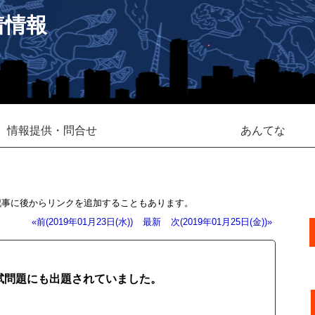
着情報
情報提供・問合せ
あんてな
記事に後からリンクを追加することもあります。
«前(2019年01月23日(水))
最新
次(2019年01月25日(金))»
試問題にも出題されていました。