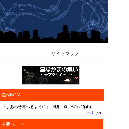
サイトマップ
脳内BGM
『しあわせ運べるように』
(臼井 真 作詞／作曲)
これまでの...
主要ページ