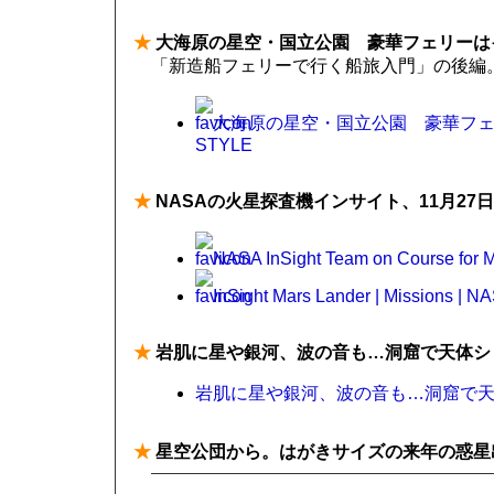
★
大海原の星空・国立公園 豪華フェリーはイベン
「新造船フェリーで行く船旅入門」の後編
大海原の星空・国立公園 豪華フェリー
STYLE
★
NASAの火星探査機インサイト、11月27
NASA InSight Team on Course for
InSight Mars Lander | Missions | N
★
岩肌に星や銀河、波の音も…洞窟で天体シ
岩肌に星や銀河、波の音も…洞窟で天体シ
★
星空公団から。はがきサイズの来年の惑星