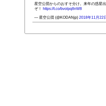
星空公団からのおすそ分け。来年の惑星
ぞ！
https://t.co/bvolpq8nW8
— 星空公団 (@KODANjp)
2018年11月22