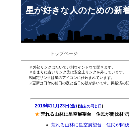
星が好きな人のための新
トップページ
※外部リンクはたいてい別ウインドウで開きます。
※あまりに古いリンク先は安全上リンクを外しています。
※固定リンクは星のアイコンに仕込まれています。
※更新は日付の前日の夜と当日の朝が多いです。掲載済の
2018年11月23日(金)
[
過去の同じ日
]
★
荒れる山林に星空展望台 住民が間伐材で
荒れる山林に星空展望台 住民が間伐材