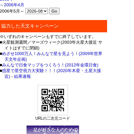
～2006年4月
2006年5月～
協力した天文キャンペーン
※いずれのキャンペーンもすでに終了しています。
■火星観測週間／マーズウィーク(2003年火星大接近 サ
イトはすでに閉鎖)
■
めざせ1000万人！みんなで星を見よう！(2009年世界
天文年企画)
■
みんなで日食マップをつくろう！(2012年金環日食)
■
惑星で星空視力大実験！！！(2020年木星・土星大接
近)
-
結果速報
URLの二次元コード