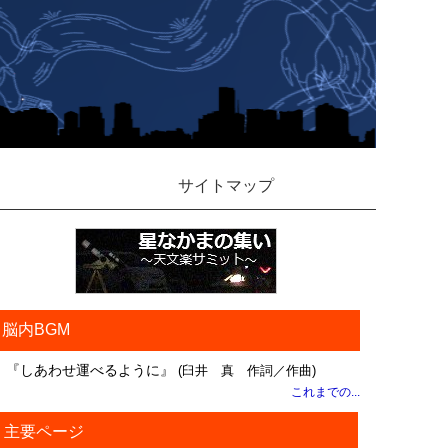
サイトマップ
脳内BGM
『しあわせ運べるように』
(臼井 真 作詞／作曲)
これまでの...
主要ページ