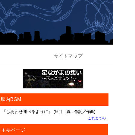
サイトマップ
脳内BGM
『しあわせ運べるように』
(臼井 真 作詞／作曲)
これまでの...
主要ページ