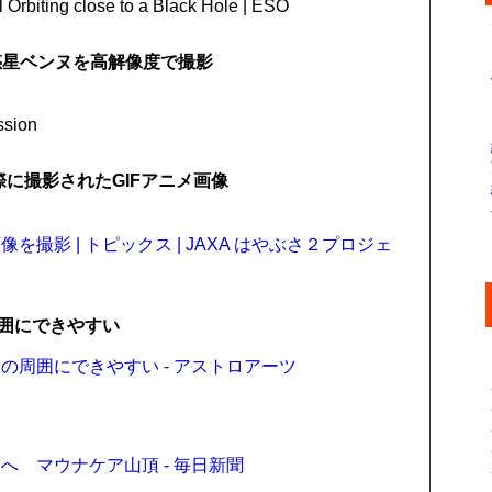
 Orbiting close to a Black Hole | ESO
惑星ベンヌを高解像度で撮影
ssion
に撮影されたGIFアニメ画像
撮影 | トピックス | JAXA はやぶさ２プロジェ
囲にできやすい
周囲にできやすい - アストロアーツ
 マウナケア山頂 - 毎日新聞