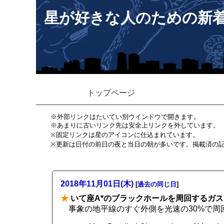
星が好きな人のための新
トップページ
※外部リンクはたいてい別ウインドウで開きます。
※あまりに古いリンク先は安全上リンクを外しています。
※固定リンクは星のアイコンに仕込まれています。
※更新は日付の前日の夜と当日の朝が多いです。掲載済の
2018年11月01日(木)
[
過去の同じ日
]
★
いて座A*のブラックホールを周回するガ
事象の地平線のすぐ外側を光速の30%で