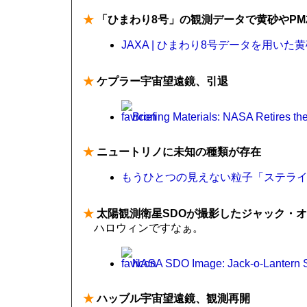
★
「ひまわり8号」の観測データで黄砂やPM
JAXA | ひまわり8号データを用いた
★
ケプラー宇宙望遠鏡、引退
Briefing Materials: NASA Retires t
★
ニュートリノに未知の種類が存在
もうひとつの見えない粒子「ステライル
★
太陽観測衛星SDOが撮影したジャック・
ハロウィンですなぁ。
NASA SDO Image: Jack-o-Lantern 
★
ハッブル宇宙望遠鏡、観測再開