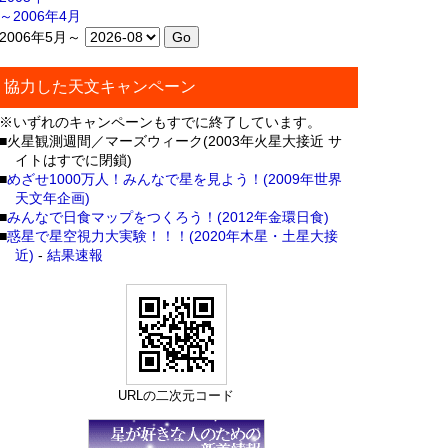
～2006年4月
2006年5月～
協力した天文キャンペーン
※いずれのキャンペーンもすでに終了しています。
■火星観測週間／マーズウィーク(2003年火星大接近 サ
イトはすでに閉鎖)
■
めざせ1000万人！みんなで星を見よう！(2009年世界
天文年企画)
■
みんなで日食マップをつくろう！(2012年金環日食)
■
惑星で星空視力大実験！！！(2020年木星・土星大接
近)
-
結果速報
URLの二次元コード