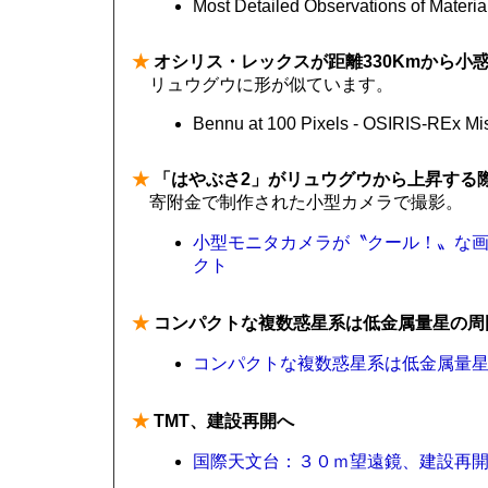
Most Detailed Observations of Material
★
オシリス・レックスが距離330Kmから小
リュウグウに形が似ています。
Bennu at 100 Pixels - OSIRIS-REx Mi
★
「はやぶさ2」がリュウグウから上昇する際
寄附金で制作された小型カメラで撮影。
小型モニタカメラが〝クール！〟な画像を
クト
★
コンパクトな複数惑星系は低金属量星の周
コンパクトな複数惑星系は低金属量星の
★
TMT、建設再開へ
国際天文台：３０ｍ望遠鏡、建設再開へ