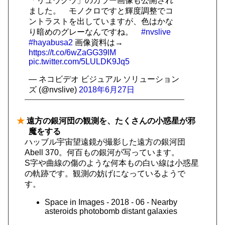
「リュウグウ」のカラー画像も公開され
ました。 モノクロですと輝度調整でコ
ントラストを出していますが、色はかな
り暗めのグレーなんですね。
#nvslive
#hayabusa2
画像資料は→
https://t.co/6wZaGG39lM
pic.twitter.com/5LULDK9Jq5
— ネコビデオ ビジュアル ソリューション
ズ (@nvslive)
2018年6月27日
★
遠方の銀河団の観測を、たくさんの小惑星が邪
魔をする
ハッブル宇宙望遠鏡が撮影した遠方の銀河団
Abell 370。何百もの銀河が写っています。
S字や曲線の傷のような何本もの白い線は小惑星
の軌跡です。観測の妨げになっているようで
す。
Space in Images - 2018 - 06 - Nearby
asteroids photobomb distant galaxies