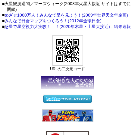
■火星観測週間／マーズウィーク(2003年火星大接近 サイトはすでに
閉鎖)
■
めざせ1000万人！みんなで星を見よう！(2009年世界天文年企画)
■
みんなで日食マップをつくろう！(2012年金環日食)
■
惑星で星空視力大実験！！！(2020年木星・土星大接近)
-
結果速報
URLの二次元コード