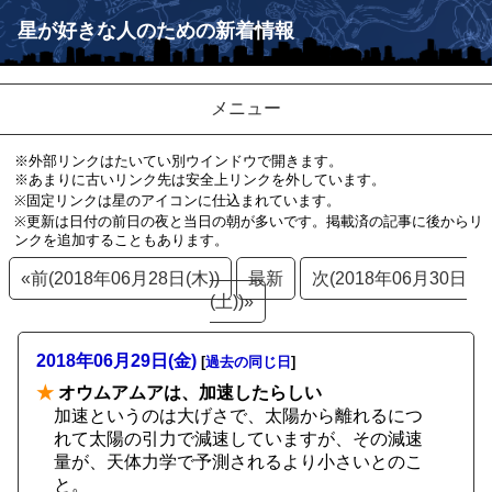
星が好きな人のための新着情報
メニュー
※外部リンクはたいてい別ウインドウで開きます。
※あまりに古いリンク先は安全上リンクを外しています。
※固定リンクは星のアイコンに仕込まれています。
※更新は日付の前日の夜と当日の朝が多いです。掲載済の記事に後からリ
ンクを追加することもあります。
«前(2018年06月28日(木))
最新
次(2018年06月30日
(土))»
2018年06月29日(金)
[
過去の同じ日
]
★
オウムアムアは、加速したらしい
加速というのは大げさで、太陽から離れるにつ
れて太陽の引力で減速していますが、その減速
量が、天体力学で予測されるより小さいとのこ
と。