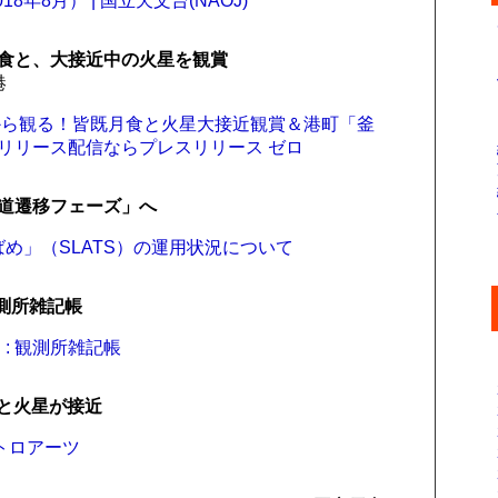
年8月） | 国立天文台(NAOJ)
食と、大接近中の火星を観賞
港
から観る！皆既月食と火星大接近観賞＆港町「釜
スリリース配信ならプレスリリース ゼロ
道遷移フェーズ」へ
つばめ」（SLATS）の運用状況について
観測所雑記帳
: 観測所雑記帳
月と火星が接近
ストロアーツ