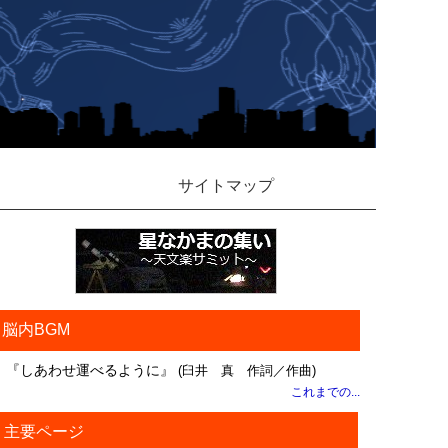
サイトマップ
脳内BGM
『しあわせ運べるように』
(臼井 真 作詞／作曲)
これまでの...
主要ページ