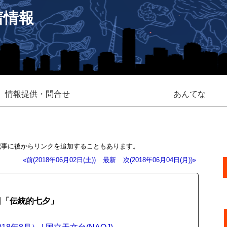
着情報
情報提供・問合せ
あんてな
記事に後からリンクを追加することもあります。
«前(2018年06月02日(土))
最新
次(2018年06月04日(月))»
日「伝統的七夕」