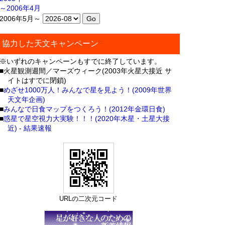
～2006年4月
2006年5月～
協力した天文キャンペーン
※いずれのキャンペーンもすでに終了しています。
■火星観測週間／マーズウィーク(2003年火星大接近 サ
イトはすでに閉鎖)
■
めざせ1000万人！みんなで星を見よう！(2009年世界
天文年企画)
■
みんなで日食マップをつくろう！(2012年金環日食)
■
惑星で星空視力大実験！！！(2020年木星・土星大接
近)
-
結果速報
URLの二次元コード