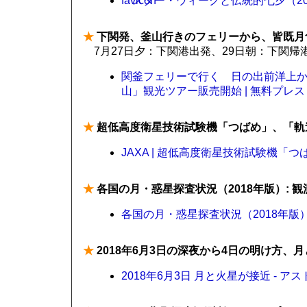
スター・ウィークと伝統的七夕（2018
★
下関発、釜山行きのフェリーから、皆既月
7月27日夕：下関港出発、29日朝：下関帰
関釜フェリーで行く 日の出前洋上
山」観光ツアー販売開始 | 無料プレ
★
超低高度衛星技術試験機「つばめ」、「軌
JAXA | 超低高度衛星技術試験機「
★
各国の月・惑星探査状況（2018年版）: 
各国の月・惑星探査状況（2018年版）
★
2018年6月3日の深夜から4日の明け方、
2018年6月3日 月と火星が接近 - ア