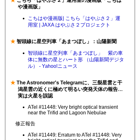
★
こちら「はやぶさ２」運用室の漫画版「こちは
や漫画版」
こちはや漫画版| こちら「はやぶさ２」運
用室 | JAXA はやぶさ２プロジェクト
★
智頭線に星空列車「あまつぼし」：山陽新聞
智頭線に星空列車「あまつぼし」 紫の車
体に無数の星とハート形 （山陽新聞デジタ
ル） - Yahoo!ニュース
★
The Astronomer's Telegramに、三裂星雲と干
潟星雲の近くに極めて明るい突発天体の報告…
実は火星を誤認
ATel #11448: Very bright optical transient
near the Trifid and Lagoon Nebulae
修正報告
ATel #11449: Erratum to ATel #11448: Very