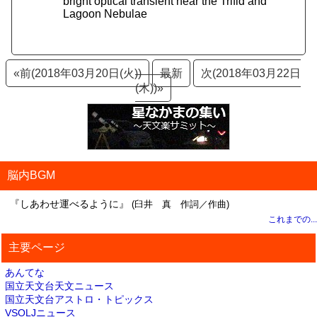
bright optical transient near the Trifid and
Lagoon Nebulae
«前(2018年03月20日(火))
最新
次(2018年03月22日
(木))»
脳内BGM
『しあわせ運べるように』
(臼井 真 作詞／作曲)
これまでの...
主要ページ
あんてな
国立天文台天文ニュース
国立天文台アストロ・トピックス
VSOLJニュース