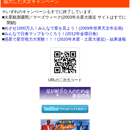
協力した天文キャンペーン
※いずれのキャンペーンもすでに終了しています。
■火星観測週間／マーズウィーク(2003年火星大接近 サイトはすでに
閉鎖)
■
めざせ1000万人！みんなで星を見よう！(2009年世界天文年企画)
■
みんなで日食マップをつくろう！(2012年金環日食)
■
惑星で星空視力大実験！！！(2020年木星・土星大接近)
-
結果速報
URLの二次元コード