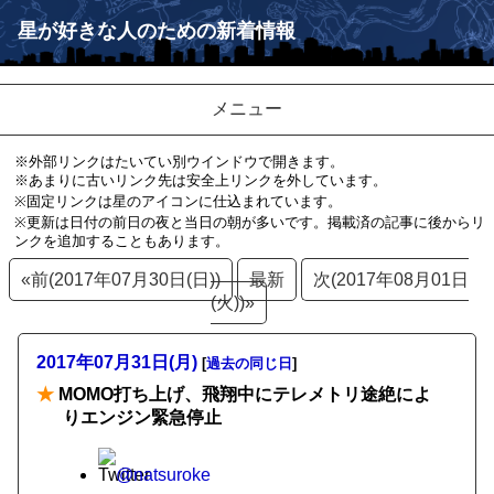
星が好きな人のための新着情報
メニュー
※外部リンクはたいてい別ウインドウで開きます。
※あまりに古いリンク先は安全上リンクを外しています。
※固定リンクは星のアイコンに仕込まれています。
※更新は日付の前日の夜と当日の朝が多いです。掲載済の記事に後からリ
ンクを追加することもあります。
«前(2017年07月30日(日))
最新
次(2017年08月01日
(火))»
2017年07月31日(月)
[
過去の同じ日
]
★
MOMO打ち上げ、飛翔中にテレメトリ途絶によ
りエンジン緊急停止
@natsuroke