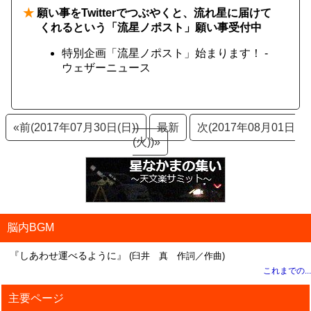
★
願い事をTwitterでつぶやくと、流れ星に届けて
くれるという「流星ノポスト」願い事受付中
特別企画「流星ノポスト」始まります！ -
ウェザーニュース
«前(2017年07月30日(日))
最新
次(2017年08月01日
(火))»
脳内BGM
『しあわせ運べるように』
(臼井 真 作詞／作曲)
これまでの...
主要ページ