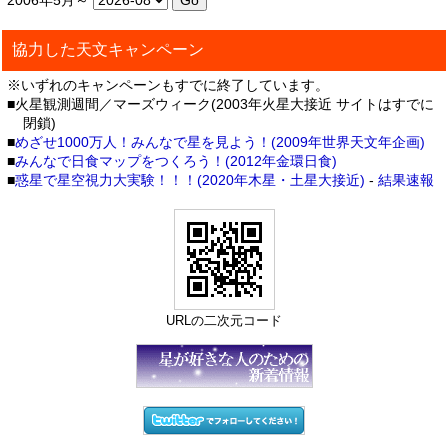
2006年5月～
協力した天文キャンペーン
※いずれのキャンペーンもすでに終了しています。
■火星観測週間／マーズウィーク(2003年火星大接近 サイトはすでに
閉鎖)
■
めざせ1000万人！みんなで星を見よう！(2009年世界天文年企画)
■
みんなで日食マップをつくろう！(2012年金環日食)
■
惑星で星空視力大実験！！！(2020年木星・土星大接近)
-
結果速報
URLの二次元コード