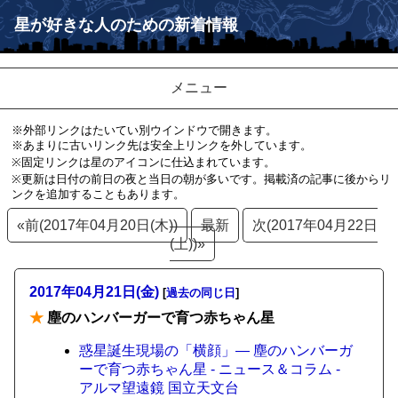
星が好きな人のための新着情報
メニュー
※外部リンクはたいてい別ウインドウで開きます。
※あまりに古いリンク先は安全上リンクを外しています。
※固定リンクは星のアイコンに仕込まれています。
※更新は日付の前日の夜と当日の朝が多いです。掲載済の記事に後からリ
ンクを追加することもあります。
«前(2017年04月20日(木))
最新
次(2017年04月22日
(土))»
2017年04月21日(金)
[
過去の同じ日
]
★
塵のハンバーガーで育つ赤ちゃん星
惑星誕生現場の「横顔」― 塵のハンバーガ
ーで育つ赤ちゃん星 - ニュース＆コラム -
アルマ望遠鏡 国立天文台