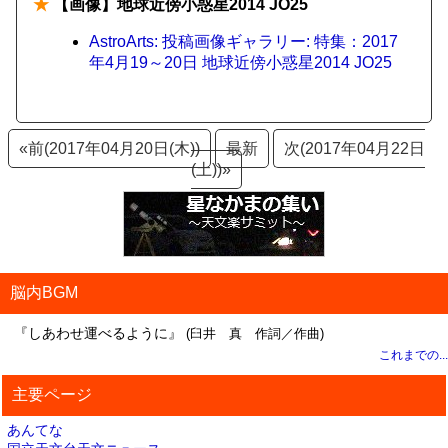
★
【画像】地球近傍小惑星2014 JO25
AstroArts: 投稿画像ギャラリー: 特集：2017
年4月19～20日 地球近傍小惑星2014 JO25
«前(2017年04月20日(木))
最新
次(2017年04月22日
(土))»
脳内BGM
『しあわせ運べるように』
(臼井 真 作詞／作曲)
これまでの...
主要ページ
あんてな