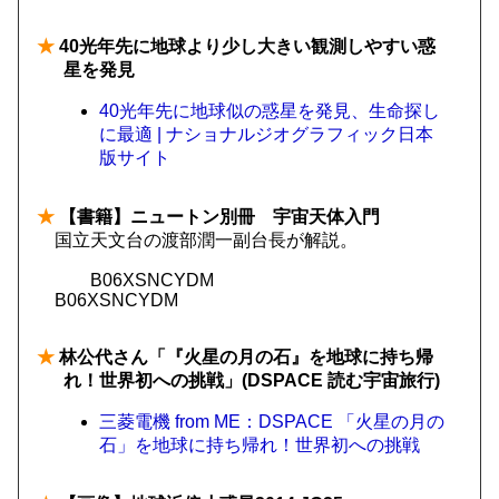
★
40光年先に地球より少し大きい観測しやすい惑
星を発見
40光年先に地球似の惑星を発見、生命探し
に最適 | ナショナルジオグラフィック日本
版サイト
★
【書籍】ニュートン別冊 宇宙天体入門
国立天文台の渡部潤一副台長が解説。
B06XSNCYDM
B06XSNCYDM
★
林公代さん「『火星の月の石』を地球に持ち帰
れ！世界初への挑戦」(DSPACE 読む宇宙旅行)
三菱電機 from ME：DSPACE 「火星の月の
石」を地球に持ち帰れ！世界初への挑戦