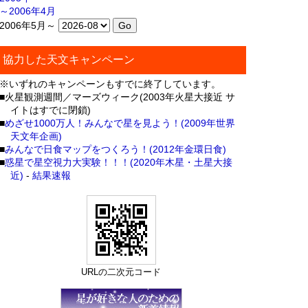
～2006年4月
2006年5月～
協力した天文キャンペーン
※いずれのキャンペーンもすでに終了しています。
■火星観測週間／マーズウィーク(2003年火星大接近 サ
イトはすでに閉鎖)
■
めざせ1000万人！みんなで星を見よう！(2009年世界
天文年企画)
■
みんなで日食マップをつくろう！(2012年金環日食)
■
惑星で星空視力大実験！！！(2020年木星・土星大接
近)
-
結果速報
URLの二次元コード