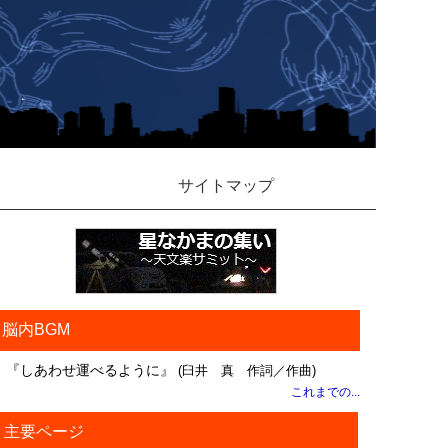
サイトマップ
脳内BGM
『しあわせ運べるように』
(臼井 真 作詞／作曲)
これまでの...
主要ページ