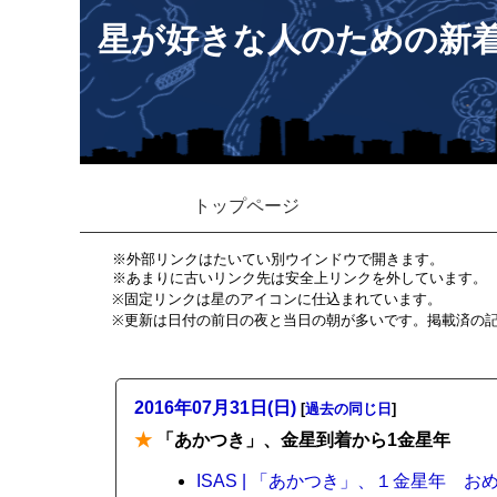
星が好きな人のための新
トップページ
※外部リンクはたいてい別ウインドウで開きます。
※あまりに古いリンク先は安全上リンクを外しています。
※固定リンクは星のアイコンに仕込まれています。
※更新は日付の前日の夜と当日の朝が多いです。掲載済の
2016年07月31日(日)
[
過去の同じ日
]
★
「あかつき」、金星到着から1金星年
ISAS | 「あかつき」、１金星年 お