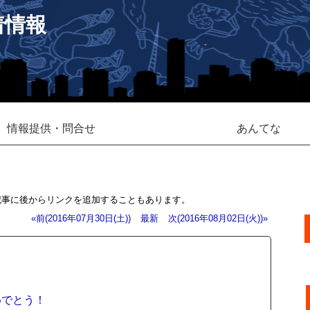
着情報
情報提供・問合せ
あんてな
記事に後からリンクを追加することもあります。
«前(2016年07月30日(土))
最新
次(2016年08月02日(火))»
めでとう！