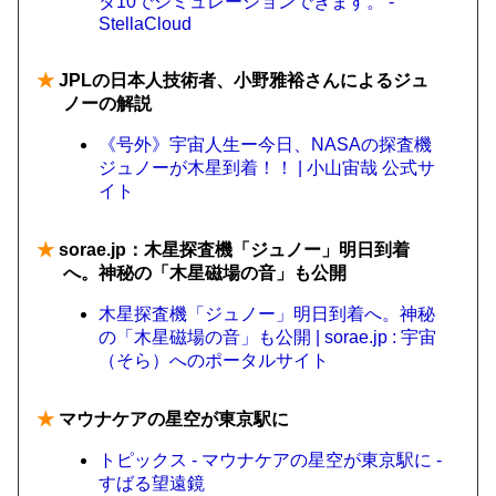
タ10でシミュレーションできます。 -
StellaCloud
★
JPLの日本人技術者、小野雅裕さんによるジュ
ノーの解説
《号外》宇宙人生ー今日、NASAの探査機
ジュノーが木星到着！！ | 小山宙哉 公式サ
イト
★
sorae.jp：木星探査機「ジュノー」明日到着
へ。神秘の「木星磁場の音」も公開
木星探査機「ジュノー」明日到着へ。神秘
の「木星磁場の音」も公開 | sorae.jp : 宇宙
（そら）へのポータルサイト
★
マウナケアの星空が東京駅に
トピックス - マウナケアの星空が東京駅に -
すばる望遠鏡