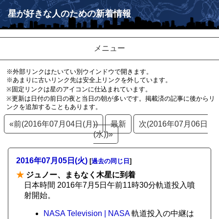
星が好きな人のための新着情報
メニュー
※外部リンクはたいてい別ウインドウで開きます。
※あまりに古いリンク先は安全上リンクを外しています。
※固定リンクは星のアイコンに仕込まれています。
※更新は日付の前日の夜と当日の朝が多いです。掲載済の記事に後からリ
ンクを追加することもあります。
«前(2016年07月04日(月))
最新
次(2016年07月06日
(水))»
2016年07月05日(火)
[
過去の同じ日
]
★
ジュノー、まもなく木星に到着
日本時間 2016年7月5日午前11時30分軌道投入噴
射開始。
NASA Television | NASA
軌道投入の中継は