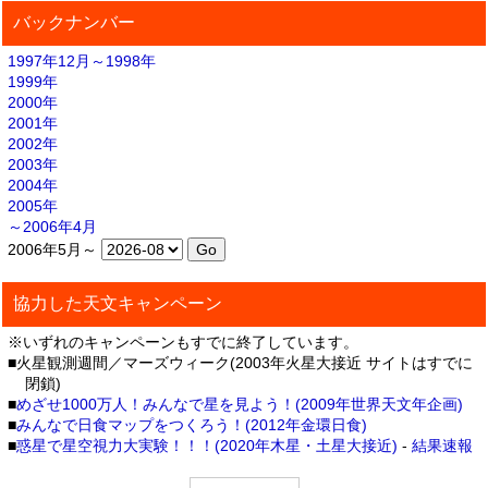
バックナンバー
1997年12月～1998年
1999年
2000年
2001年
2002年
2003年
2004年
2005年
～2006年4月
2006年5月～
協力した天文キャンペーン
※いずれのキャンペーンもすでに終了しています。
■火星観測週間／マーズウィーク(2003年火星大接近 サイトはすでに
閉鎖)
■
めざせ1000万人！みんなで星を見よう！(2009年世界天文年企画)
■
みんなで日食マップをつくろう！(2012年金環日食)
■
惑星で星空視力大実験！！！(2020年木星・土星大接近)
-
結果速報