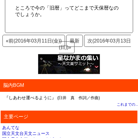
ところで今の「旧暦」ってどこまで天保暦なの
でしょうか。
«前(2016年03月11日(金))
最新
次(2016年03月13日
(日))»
脳内BGM
『しあわせ運べるように』
(臼井 真 作詞／作曲)
これまでの...
主要ページ
あんてな
国立天文台天文ニュース