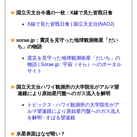
★
国立天文台今週の一枚：X線で見た皆既日食
X線で見た皆既日食 | 国立天文台(NAOJ)
★
sorae.jp：震災を見守った地球観測衛星「だい
ち」の物語
震災を見守った地球観測衛星「だいち」の
物語 | Sorae.jp : 宇宙（そら）へのポータル
サイト
★
国立天文台ハワイ観測所の大学院生がアルマ望
遠鏡により原始星円盤へのガス流入を解明
トピックス - ハワイ観測所の大学院生がア
ルマ望遠鏡により原始星円盤へのガス流入
を解明 - すばる望遠鏡
★
水星表面はなぜ暗い？