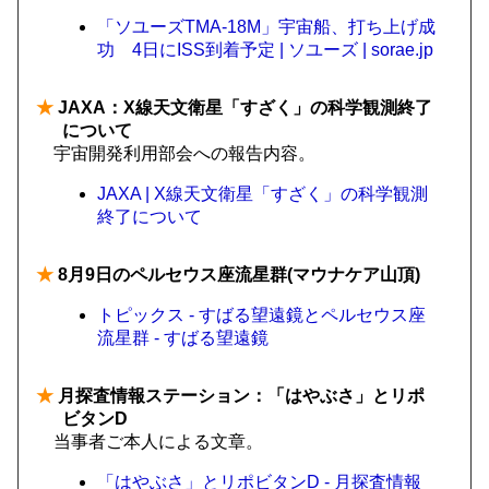
「ソユーズTMA-18M」宇宙船、打ち上げ成
功 4日にISS到着予定 | ソユーズ | sorae.jp
★
JAXA：X線天文衛星「すざく」の科学観測終了
について
宇宙開発利用部会への報告内容。
JAXA | X線天文衛星「すざく」の科学観測
終了について
★
8月9日のペルセウス座流星群(マウナケア山頂)
トピックス - すばる望遠鏡とペルセウス座
流星群 - すばる望遠鏡
★
月探査情報ステーション：「はやぶさ」とリポ
ビタンD
当事者ご本人による文章。
「はやぶさ」とリポビタンD - 月探査情報