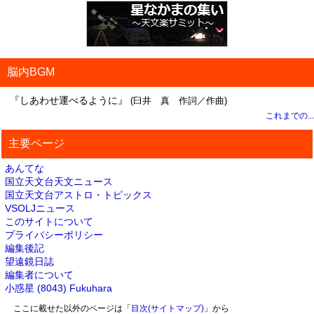
脳内BGM
『しあわせ運べるように』
(臼井 真 作詞／作曲)
これまでの...
主要ページ
あんてな
国立天文台天文ニュース
国立天文台アストロ・トピックス
VSOLJニュース
このサイトについて
プライバシーポリシー
編集後記
望遠鏡日誌
編集者について
小惑星 (8043) Fukuhara
ここに載せた以外のページは「
目次(サイトマップ)
」から