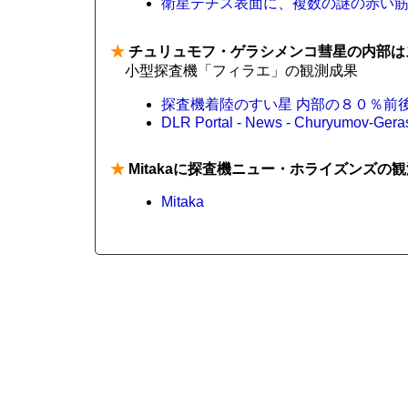
衛星テチス表面に、複数の謎の赤い筋 
★
チュリュモフ・ゲラシメンコ彗星の内部は
小型探査機「フィラエ」の観測成果
探査機着陸のすい星 内部の８０％前
DLR Portal - News - Churyumov-Gerasim
★
Mitakaに探査機ニュー・ホライズンズの
Mitaka