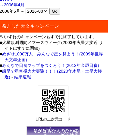
～2006年4月
2006年5月～
協力した天文キャンペーン
※いずれのキャンペーンもすでに終了しています。
■火星観測週間／マーズウィーク(2003年火星大接近 サ
イトはすでに閉鎖)
■
めざせ1000万人！みんなで星を見よう！(2009年世界
天文年企画)
■
みんなで日食マップをつくろう！(2012年金環日食)
■
惑星で星空視力大実験！！！(2020年木星・土星大接
近)
-
結果速報
URLの二次元コード