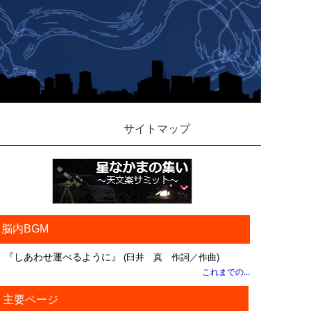
サイトマップ
脳内BGM
『しあわせ運べるように』
(臼井 真 作詞／作曲)
これまでの...
主要ページ